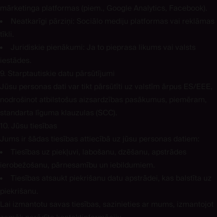
mārketinga platformas (piem., Google Analytics, Facebook).
Neatkarīgi pārziņi:
Sociālo mediju platformas vai reklāmas
tīkli.
Juridiskie pienākumi:
Ja to pieprasa likums vai valsts
iestādes.
9. Starptautiskie datu pārsūtījumi
Jūsu personas dati var tikt pārsūtīti uz valstīm ārpus ES/EEE,
nodrošinot atbilstošus aizsardzības pasākumus, piemēram,
standarta līguma klauzulas (SCC).
10. Jūsu tiesības
Jums ir šādas tiesības attiecībā uz jūsu personas datiem:
Tiesības uz piekļuvi, labošanu, dzēšanu, apstrādes
ierobežošanu, pārnesamību un iebildumiem.
Tiesības atsaukt piekrišanu datu apstrādei, kas balstīta uz
piekrišanu.
Lai izmantotu savas tiesības, sazinieties ar mums, izmantojot