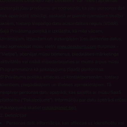
Uzņēmums Deskhero AB (“Deskhero” vai “mēs”) apņemas
aizsargāt jūsu privātumu un nodrošināt, ka jūsu personas dati
tiek apstrādāti atbildīgi, saskaņā ar piemērojamajiem tiesību
aktiem, tostarp Vispārīgo datu aizsardzības regulu (VDAR).
Šajā Privātuma politikā ir izklāstīts, kā mēs vācam,
izmantojam, izpaužam un aizsargājam jūsu personas datus,
kad apmeklējat mūsu vietni
www.deskhero.com
(turpmāk -
“Vietne”), abonējat mūsu biļetenus, piedalāties mārketinga
aktivitātēs vai citādi mijiedarbojaties ar mums ārpus mūsu
Programmatūra kā pakalpojums (SaaS) platformas.
Šī Privātuma politika attiecas uz kontaktpersonām, tostarp
klientiem, piegādātājiem un Vietnes apmeklētājiem. Tā
neaptver personas datu apstrādi, kas saistīta ar mūsu SaaS
platformu (“Pakalpojums”). Informāciju par datu apstrādi mūsu
Pakalpojumā skatiet
noklikšķiniet šeit
.
2. Definīcijas
Personas dati:
Informācija, kas attiecas uz identificētu vai