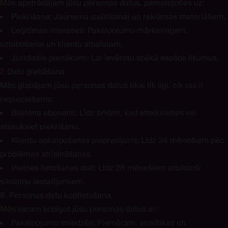
Mēs apstrādājam jūsu personas datus, pamatojoties uz:
Piekrišana:
Jaunumu izsūtīšanai un reklāmas materiāliem.
Leģitīmas intereses
: Pakalpojumu mārketingam,
uzlabošanai un klientu atbalstam.
Juridiskie pienākumi:
Lai ievērotu spēkā esošos likumus.
7. Datu glabāšana
Mēs glabājam jūsu personas datus tikai tik ilgi, cik tas ir
nepieciešams:
Biļetena abonenti:
Līdz brīdim, kad atteiksieties vai
atsauksiet piekrišanu.
Klientu apkalpošanas pieprasījumi:
Līdz 24 mēnešiem pēc
problēmas atrisināšanas.
Vietnes lietošanas dati:
Līdz 26 mēnešiem atbilstoši
sīkdatņu iestatījumiem.
8. Personas datu koplietošana
Mēs varam kopīgot jūsu personas datus ar:
Pakalpojumu sniedzēji:
Piemēram, analītikas un