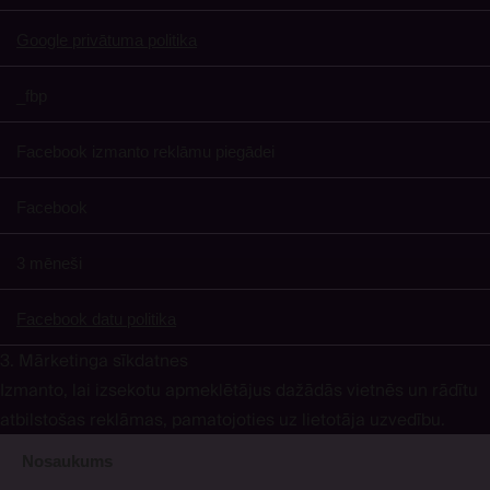
Google privātuma politika
_fbp
Facebook izmanto reklāmu piegādei
Facebook
3 mēneši
Facebook datu politika
3. Mārketinga sīkdatnes
Izmanto, lai izsekotu apmeklētājus dažādās vietnēs un rādītu
atbilstošas reklāmas, pamatojoties uz lietotāja uzvedību.
Nosaukums