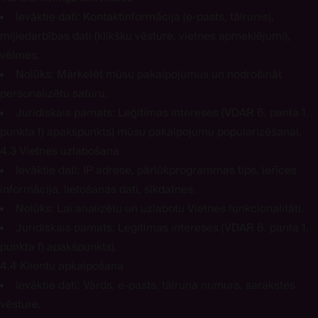
Ievāktie dati:
Kontaktinformācija (e-pasts, tālrunis),
mijiedarbības dati (klikšķu vēsture, vietnes apmeklējumi),
vēlmes.
Nolūks:
Mārketēt mūsu pakalpojumus un nodrošināt
personalizētu saturu.
Juridiskais pamats:
Leģitīmas intereses (VDAR 6. panta 1.
punkta f) apakšpunkts) mūsu pakalpojumu popularizēšanai.
4.3 Vietnes uzlabošana
Ievāktie dati:
IP adrese, pārlūkprogrammas tips, ierīces
informācija, lietošanas dati, sīkdatnes.
Nolūks:
Lai analizētu un uzlabotu Vietnes funkcionalitāti.
Juridiskais pamats:
Leģitīmas intereses (VDAR 6. panta 1.
punkta f) apakšpunkts).
4.4 Klientu apkalpošana
Ievāktie dati:
Vārds, e-pasts, tālruņa numurs, sarakstes
vēsture.