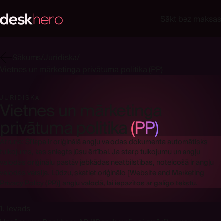
Sākt bez maksas
Sākums
/
Juridiska
/
Vietnes un mārketinga privātuma politika (PP)
JURIDISKA
Vietnes un mārketinga
privātuma politika
(PP)
Atruna: Šī lapa ir oriģinālā angļu valodas dokumenta automātisks
tulkojums, kas sniegts jūsu ērtībai. Ja starp tulkojumu un angļu
valodas oriģinālu pastāv jebkādas neatbilstības, noteicošā ir angļu
valodas versija. Lūdzu, skatiet oriģinālo
[
Website and Marketing
Privacy Policy (PP)
]
angļu valodā, lai iepazītos ar galīgo tekstu.
1. Ievads