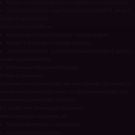
Nolūks:
Lai sniegtu atbalstu un atbildētu uz jautājumiem.
Juridiskais pamats:
Leģitīmas intereses (VDAR 6. panta 1.
punkta f) apakšpunkts).
4.5 Juridiskie pienākumi
Ievāktie dati:
Darījumu ieraksti, saziņas ieraksti.
Nolūks:
Lai izpildītu juridiskās saistības.
Juridiskais pamats:
Juridisks pienākums (VDAR 6. panta 1.
punkta c) apakšpunkts).
5. Sīkdatnes un līdzīgas tehnoloģijas
5.1 Kas ir sīkdatnes?
Sīkdatnes ir mazi teksta faili, kas tiek saglabāti jūsu ierīcē, lai
Vietne varētu atpazīt jūsu ierīci un vākt informāciju par jūsu
vēlmēm vai iepriekšējām darbībām.
5.2 Kāpēc mēs izmantojam sīkdatnes?
Mēs izmantojam sīkdatnes, lai:
Nodrošināt Vietnes funkcionalitāti.
Uzlabot lietotāja pieredzi.