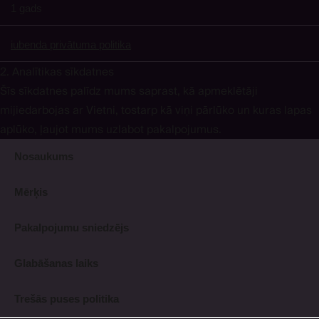
1 gads
iubenda privātuma politika
2. Analītikas sīkdatnes
Šīs sīkdatnes palīdz mums saprast, kā apmeklētāji
mijiedarbojas ar Vietni, tostarp kā viņi pārlūko un kuras lapas
aplūko, ļaujot mums uzlabot pakalpojumus.
Nosaukums
Mērķis
Pakalpojumu sniedzējs
Glabāšanas laiks
Trešās puses politika