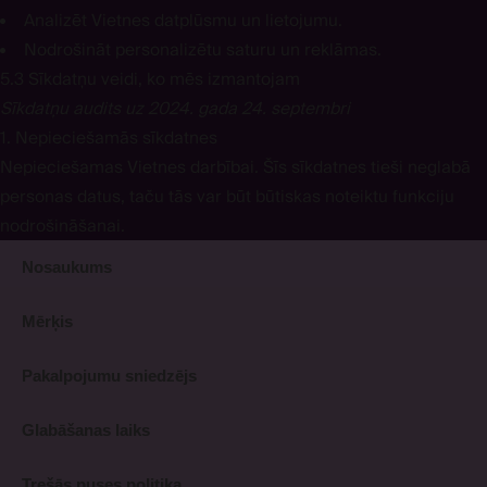
Analizēt Vietnes datplūsmu un lietojumu.
Nodrošināt personalizētu saturu un reklāmas.
5.3 Sīkdatņu veidi, ko mēs izmantojam
Sīkdatņu audits uz 2024. gada 24. septembri
1. Nepieciešamās sīkdatnes
Nepieciešamas Vietnes darbībai. Šīs sīkdatnes tieši neglabā
personas datus, taču tās var būt būtiskas noteiktu funkciju
nodrošināšanai.
Nosaukums
Mērķis
Pakalpojumu sniedzējs
Glabāšanas laiks
Trešās puses politika