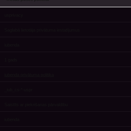
usprivacy
Saglabā lietotāja privātuma iestatījumus
iubenda
1 gads
iubenda privātuma politika
_iub_cs-*-uspr
Saistīts ar piekrišanas pārvaldību
iubenda