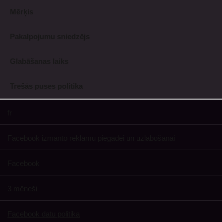
Mērķis
Pakalpojumu sniedzējs
Glabāšanas laiks
Trešās puses politika
fr
Facebook izmanto reklāmu piegādei un uzlabošanai
Facebook
3 mēneši
Facebook datu politika