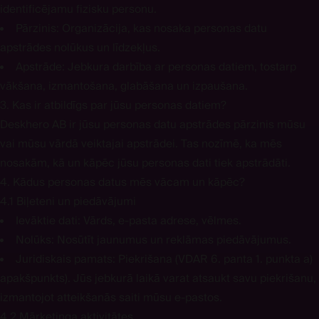
identificējamu fizisku personu.
Pārzinis:
Organizācija, kas nosaka personas datu
apstrādes nolūkus un līdzekļus.
Apstrāde:
Jebkura darbība ar personas datiem, tostarp
vākšana, izmantošana, glabāšana un izpaušana.
3. Kas ir atbildīgs par jūsu personas datiem?
Deskhero AB ir jūsu personas datu apstrādes pārzinis mūsu
vai mūsu vārdā veiktajai apstrādei. Tas nozīmē, ka mēs
nosakām, kā un kāpēc jūsu personas dati tiek apstrādāti.
4. Kādus personas datus mēs vācam un kāpēc?
4.1 Biļeteni un piedāvājumi
Ievāktie dati:
Vārds, e-pasta adrese, vēlmes.
Nolūks:
Nosūtīt jaunumus un reklāmas piedāvājumus.
Juridiskais pamats
: Piekrišana (VDAR 6. panta 1. punkta a)
apakšpunkts). Jūs jebkurā laikā varat atsaukt savu piekrišanu,
izmantojot atteikšanās saiti mūsu e-pastos.
4.2 Mārketinga aktivitātes