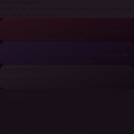
Svarer av seg selv
Chatbot og autosvar svarer ut fra den godkjente FAQ-en. Merket, logget,
med mennesker som reserve.
Ingen migrering
Behold innboksen og adressen din. Svar sendes fra ditt eget
domene. Delte postbokser er inkludert.
AI som ikke kan finne på
Svar til kundene kommer bare fra FAQ-en du har godkjent. Når
den er usikker, overlater den til et menneske.
Live på minutter
Koble til en postboks, og Deskhero importerer de siste e-
postene dine som startkunnskap. Ferdig.
Alt følger med
Én pris per bruker. Alle funksjoner på alle planer.
Delt innboks og saker
→
Status, prioriteringer, tagger, filtre, kanban, oppdateringer i sanntid.
AI-svarutkast
→