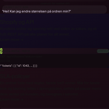
Bonjour ! Puis-je changer la taille de ma commande ?
↓
oversatt for teamet ditt
TEAMET DITT SER
"Hei! Kan jeg endre størrelsen på ordren min?"
08
Shopify og API
Kundens ordrer og sporing rett ved siden av saken, og et
fullt REST API på alle planer for alt annet.
Learn more →
S
Ordre #9114 · 749 kr
OPPFYLT
GET /api/v1/tickets?status=open
{ "tickets": [ { "id": 1043, … } ] }
09
SLA-policyer
En ordnet liste med regler, første treff vinner. Mål for første
svar og løsning telles i åpningstiden, settes på pause mens
dere venter på kunden, og beregnes i sanntid.
Learn more →