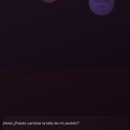
Returer
22%
07
Flerspråklig
Oppdager kundens språk, oversetter saken for teamet ditt,
og sender svaret tilbake på kundens språk. Agentene dine
skriver bare.
Hej! Kan jag byta storlek på min beställning?
Learn more →
🇸🇪
Svensk
oppdaget
Hallo! Kann ich die Größe meiner Bestellung ändern?
🇩🇪
Tysk
oppdaget
🇪🇸
Spansk
oppdaget
KUNDEN SKRIVER
¡Hola! ¿Puedo cambiar la talla de mi pedido?
🇫🇷
Fransk
oppdaget