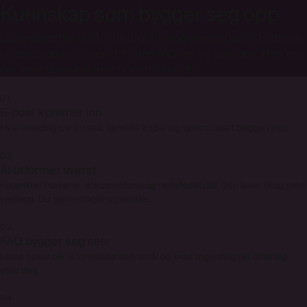
Gmail
Kunnskap som bygger seg opp
⇄
YOUR HELPDESK
Microsoft
365
Løste saker blir til FAQ-forslag. Du godkjenner dem. Chatboten
og autosvarene svarer ut fra den FAQ-en, og bare den. Hver uke
når færre spørsmål frem til innboksen din.
01
E-post kommer inn
Hver melding blir en sak, samlet i tråder og synkronisert begge veier.
02
AI utformer svaret
Forankret i sakene, dokumentene og nettstedet ditt. Den leser til og med
vedlegg. Du gjennomgår og sender.
03
FAQ bygger seg selv
Løste saker blir til foreslåtte spørsmål og svar. Ingenting blir offentlig
uten deg.
04