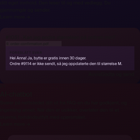
ditt eget innhold. Den leser til og med vedlegg. Du
gjennomgår og sender.
Learn more →
#1051 · Kan jeg endre størrelsen på ordren min?
📎
order-confirmation.pdf
lest av AI
FORESLÅTT SVAR
Hei Anna! Ja, bytte er gratis innen 30 dager.
Ordre #9114 er ikke sendt, så jeg oppdaterte den til størrelse M.
Avvis
Godta og send
03
AI-chatbot
Svarer på nettstedet ditt ut fra FAQ-en du har godkjent, og
ingenting annet. Når den er usikker, overlater den til et
skjema, forhåndsutfylt med spørsmålet.
Learn more →