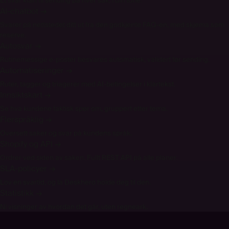
Et svar klart til sending på hver sak, i din tone.
AI-chatbot
→
Svarer på nettstedet ditt ut fra den godkjente FAQ-en, med skjema som
reserve.
Autosvar
→
Rutinemessige e-poster besvares automatisk, validert før sending.
Automatiseringer
→
Ruter, tagger og triagerer med AI-betingelser i klartekst.
Innsiktskart
→
Se hva kundene faktisk spør om, gruppert etter tema.
Flerspråklig
→
Oversett saker og svar på kundens språk.
Shopify og API
→
Ordrer ved siden av saken. Fullt REST API på alle planer.
SLA-policyer
→
Lov en svartid, og la Deskhero holde deg til den.
Statistikk
→
Ni visninger av hvordan det går, uten regneark.