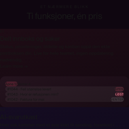
ET NÆRMERE BLIKK
Ti funksjoner, én pris
01
Delt innboks og saker
Status, prioriteringer, tildelte og kanban oppå den ekte
postboksen din. Live for hele teamet, ingen oppdatering
nødvendig.
Learn more →
Åpne 12
Venter 4
#1044 · Feil størrelse levert
ÅPEN
#1043 · Hvor er refusjonen min?
LØST
#1042 · Faktura for mai
VENTER
02
AI-svarutkast
Hver sak kommer med et svar klart til sending, forankret i