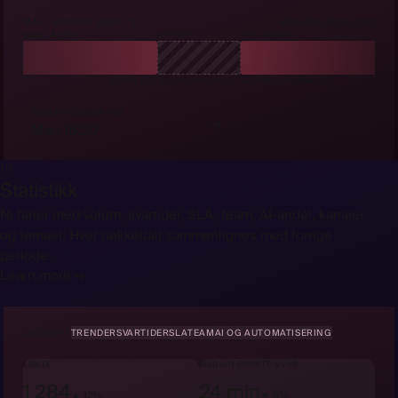
MÅL · FØRSTE SVAR 1 T
MAN-FRE 08:00-17:00
MAN · ÅPENT
STENGT
TIR · ÅPENT
30 MIN TELT
KLOKKEN PÅ PAUSE
+30 MIN → FORFALLER
SAKEN KOMMER INN
FORFALLER
→
Man 16:30
Tir 08:30
10
Statistikk
Ni faner med volum, svartider, SLA, team, AI-andel, kanaler
og temaer. Hver nøkkeltall sammenlignes med forrige
periode.
Learn more →
OVERSIKT
TRENDER
SVARTIDER
SLA
TEAM
AI OG AUTOMATISERING
LØSTE
MEDIAN FØRSTE SVAR
1 284
24 min
▲ 12%
▼ 8%