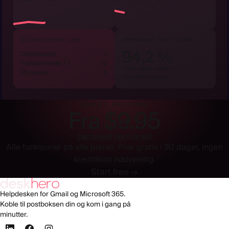
SLA AKKURAT NÅ · LIVE
OPPNÅELSE · SISTE 12 UKER
94,2 %
Overskredet
7
Forfaller innen 1 t
12
i tide, etter sakens
På pause
4
opprettelsesdato
ENKEL PRISING
Fra $9.95
per bruker per måned
Alle funksjoner på alle planer. Prøv gratis i 30 dager, ingen
kredittkort nødvendig.
Start free →
Helpdesken for Gmail og Microsoft 365.
Koble til postboksen din og kom i gang på
minutter.