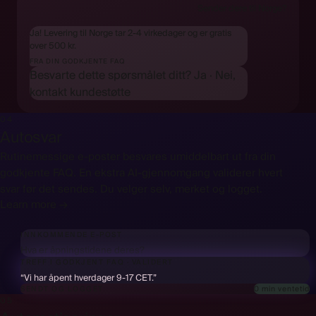
Sender dere til Norge?
Ja! Levering til Norge tar 2-4 virkedager og er gratis
over 500 kr.
FRA DIN GODKJENTE FAQ
Besvarte dette spørsmålet ditt?
Ja
·
Nei,
kontakt kundestøtte
04
Autosvar
Rutinemessige e-poster besvares umiddelbart ut fra din
godkjente FAQ. En ekstra AI-gjennomgang validerer hvert
svar før det sendes. Du velger selv, merket og logget.
Learn more →
INNKOMMENDE E-POST
Hva er åpningstidene deres?
TREFF I GODKJENT FAQ
·
VALIDERT
✓
“Vi har åpent hverdager 9-17 CET.”
0 min ventetid
SENDT OG LOGGET
05