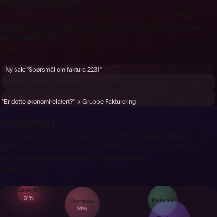
Automatiseringer
«Er dette økonomirelatert?» er en gyldig betingelse. Regler i
klartekst ruter, tagger og triagerer hver nye sak. Første regel
som passer, vinner.
Learn more →
Ny sak:
"Spørsmål om faktura 2231"
REGEL 1 · hoppet over
Domenet er @vip-customer.com → Høy prioritet
REGEL 2 · AI-vurdert · treff
"Er dette økonomirelatert?" → Gruppe Fakturering
06
Innsiktskart
Saker gruppert etter tema i et visuelt kart, bygget opp på
nytt hver uke. Se hva kundene faktisk spør om, og forbedre
FAQ-en, dokumentasjonen eller produktet.
Learn more →
Levering
SISTE 90 DAGER · 1 204 SAKER
31%
Størrelser
Fakturaer
14%