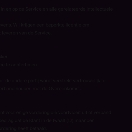
n en op de Service en alle gerelateerde intellectuele
vens. Wij krijgen een beperkte licentie om
t leveren van de Service.
aken.
e te achterhalen.
r de andere partij wordt verstrekt vertrouwelijk te
e verband houden met de Overeenkomst.
t voor enige vordering die voortvloeit uit of verband
bedrag dat de Klant in de twaalf (12) maanden
rdering heeft betaald.