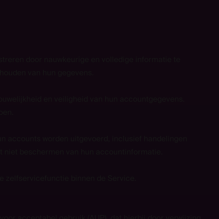
treren door nauwkeurige en volledige informatie te
te houden van hun gegevens.
rouwelijkheid en veiligheid van hun accountgegevens.
oen.
 hun accounts worden uitgevoerd, inclusief handelingen
t niet beschermen van hun accountinformatie.
 zelfservicefunctie binnen de Service.
 voor acceptabel gebruik (AUP)
, dat hierbij door verwijzing