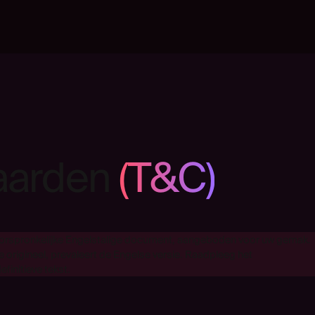
aarden
(T&C)
 oorspronkelijke Engelstalige document, aangeboden voor uw gemak.
ge origineel, prevaleert de Engelse versie. Raadpleeg het
efinitieve tekst.