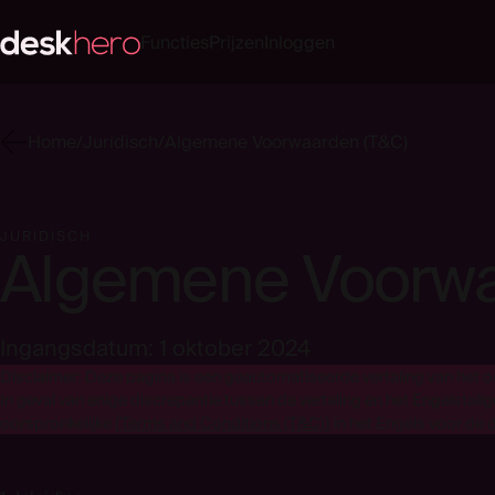
Functies
Prijzen
Inloggen
Home
/
Juridisch
/
Algemene Voorwaarden (T&C)
JURIDISCH
Algemene Voorw
Ingangsdatum: 1 oktober 2024
Disclaimer: Deze pagina is een geautomatiseerde vertaling van het
In geval van enige discrepantie tussen de vertaling en het Engelstali
oorspronkelijke
[
Terms and Conditions (T&C)
]
in het Engels voor de d