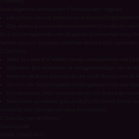
1. Inleiding
Deze Algemene Voorwaarden (“Voorwaarden“) regelen:
Het gebruik van ons Software-as-a-Service (SaaS)-platform 
Elke andere gerelateerde overeenkomst of juridische relatie 
Door zich te registreren voor of gebruik te maken van onze S
hebben gelezen, begrepen en ermee akkoord gaan gebonden te
2. Definities
Klant: Een bedrijf of entiteit die een overeenkomst met De
Gebruiker: Een werknemer of vertegenwoordiger van de Kla
Klant van de Klant
:
Een individu dat via de Service met de 
Service: Het SaaS-helpdesk-ticketingplatform dat door De
Overeenkomst: Deze Voorwaarden en alle andere gerelate
Beleid voor acceptabel gebruik (AUP): Het beleid dat het a
verwijzing deel uitmaakt van deze Voorwaarden.
3. Eigenaar van de Service
Deskhero AB
KIVRA: 559415-4170