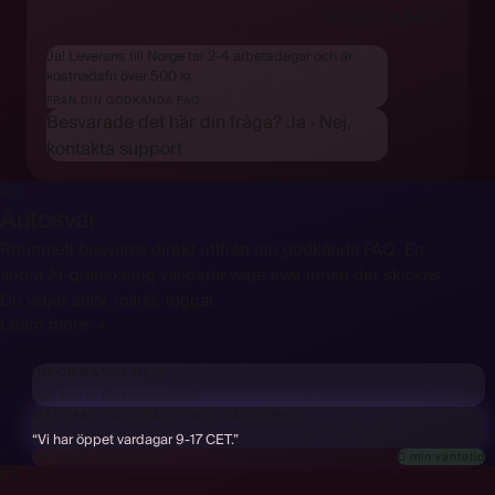
Skickar ni till Norge?
Ja! Leverans till Norge tar 2-4 arbetsdagar och är
kostnadsfri över 500 kr.
FRÅN DIN GODKÄNDA FAQ
Besvarade det här din fråga?
Ja
·
Nej,
kontakta support
04
Autosvar
Rutinmejl besvaras direkt utifrån din godkända FAQ. En
andra AI-granskning validerar varje svar innan det skickas.
Du väljer själv, märkt, loggat.
Learn more →
INKOMMANDE MEJL
Vad har ni för öppettider?
MATCHAD I GODKÄND FAQ
·
VALIDERAD
“Vi har öppet vardagar 9-17 CET.”
0 min väntetid
SKICKAT & LOGGAT
05