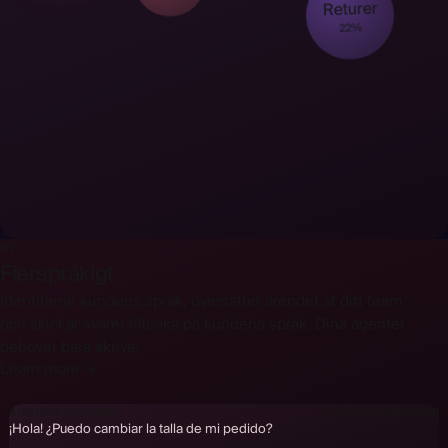
Returer
22%
07
Flerspråkigt
Identifierar kundens språk, översätter ärendet åt ditt team
och skickar svaret tillbaka på kundens språk. Dina agenter
behöver bara skriva.
Hej! Kan jag byta storlek på min beställning?
Learn more →
🇸🇪
Svenska
identifierat
Hallo! Kann ich die Größe meiner Bestellung ändern?
🇩🇪
Tyska
identifierat
🇪🇸
Spanska
identifierat
KUNDEN SKRIVER
¡Hola! ¿Puedo cambiar la talla de mi pedido?
🇫🇷
Franska
identifierat