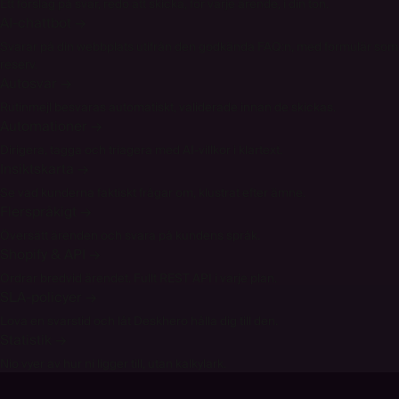
Ett förslag på svar, redo att skicka, för varje ärende, i din ton.
AI-chattbot
→
Svarar på din webbplats utifrån den godkända FAQ:n, med formulär som
reserv.
Autosvar
→
Rutinmejl besvaras automatiskt, validerade innan de skickas.
Automationer
→
Dirigera, tagga och triagera med AI-villkor i klartext.
Insiktskarta
→
Se vad kunderna faktiskt frågar om, klustrat efter ämne.
Flerspråkigt
→
Översätt ärenden och svara på kundens språk.
Shopify & API
→
Ordrar bredvid ärendet. Fullt REST API i varje plan.
SLA-policyer
→
Lova en svarstid och låt Deskhero hålla dig till den.
Statistik
→
Nio vyer av hur ni ligger till, utan kalkylark.