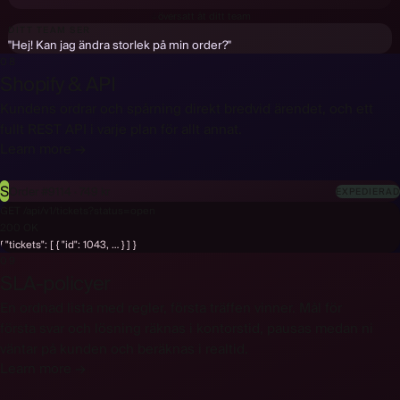
Bonjour ! Puis-je changer la taille de ma commande ?
↓
översatt åt ditt team
DITT TEAM SER
"Hej! Kan jag ändra storlek på min order?"
08
Shopify & API
Kundens ordrar och spårning direkt bredvid ärendet, och ett
fullt REST API i varje plan för allt annat.
Learn more →
S
Order #9114 · 749 kr
EXPEDIERAD
GET /api/v1/tickets?status=open
200 OK
{ "tickets": [ { "id": 1043, … } ] }
09
SLA-policyer
En ordnad lista med regler, första träffen vinner. Mål för
första svar och lösning räknas i kontorstid, pausas medan ni
väntar på kunden och beräknas i realtid.
Learn more →