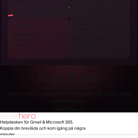
▲ 12%
▼ 8%
SLA JUST NU · LIVE
UPPFYLLNAD · SENASTE 12
VECKORNA
Överskridna
7
94,2 %
Förfaller inom 1 h
12
Pausade
4
i tid, efter ärendets
skapandedatum
ENKEL PRISSÄTTNING
Från $9.95
per användare och månad
Varje funktion i varje plan. Prova gratis i 30 dagar, inget
kreditkort krävs.
Start free →
Helpdesken för Gmail & Microsoft 365.
Koppla din brevlåda och kom igång på några
minuter.