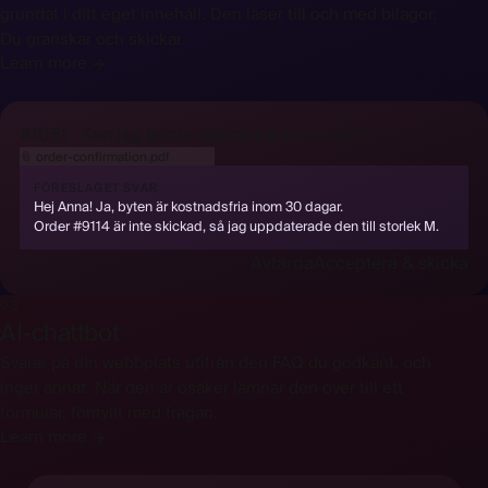
grundat i ditt eget innehåll. Den läser till och med bilagor.
Du granskar och skickar.
Learn more →
#1051 · Kan jag ändra storlek på min order?
📎
order-confirmation.pdf
läst av AI
FÖRESLAGET SVAR
Hej Anna! Ja, byten är kostnadsfria inom 30 dagar.
Order #9114 är inte skickad, så jag uppdaterade den till storlek M.
Avfärda
Acceptera & skicka
03
AI-chattbot
Svarar på din webbplats utifrån den FAQ du godkänt, och
inget annat. När den är osäker lämnar den över till ett
formulär, förifyllt med frågan.
Learn more →