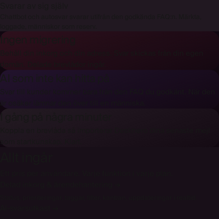
Svarar av sig själv
Chattbot och autosvar svarar utifrån den godkända FAQ:n. Märkta,
loggade, människor som reserv.
Ingen migrering
Behåll din inkorg och din adress. Svar skickas från din egen
domän. Delade brevlådor ingår.
AI som inte kan hitta på
Svar till kunder kommer bara från den FAQ du godkänt. När den
är osäker lämnar den över till en människa.
I gång på några minuter
Koppla en brevlåda så importerar Deskhero dina senaste mejl
som startkunskap. Klart.
Allt ingår
Ett pris per användare. Varje funktion i varje plan.
Delad inkorg & ärendehantering
→
Status, prioriteringar, taggar, filter, kanban, uppdateringar i realtid.
AI-svarsutkast
→