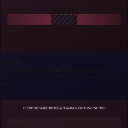
MÅL · FÖRSTA SVAR 1 H
MÅN-FRE 08:00-17:00
MÅN · ÖPPET
STÄNGT
TIS · ÖPPET
30 MIN RÄKNADE
KLOCKAN PAUSAD
+30 MIN → FÖRFALLER
ÄRENDET KOMMER IN
FÖRFALLER
→
Mån 16:30
Tis 08:30
10
Statistik
Nio flikar med volym, svarstider, SLA, team, AI-andel,
kanaler och ämnen. Varje nyckeltal jämförs med föregående
period.
Learn more →
ÖVERSIKT
TRENDER
SVARSTIDER
SLA
TEAM
AI & AUTOMATISERING
LÖSTA
MEDIAN FÖRSTA SVAR
1 284
24 min