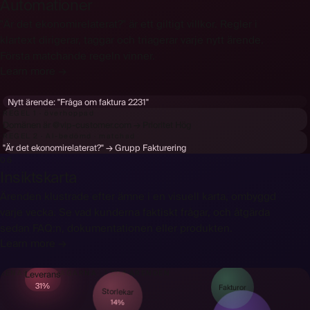
Automationer
"Är det ekonomirelaterat?" är ett giltigt villkor. Regler i
klartext dirigerar, taggar och triagerar varje nytt ärende.
Första matchande regeln vinner.
Learn more →
Nytt ärende:
"Fråga om faktura 2231"
REGEL 1 · överhoppad
Domänen är @vip-customer.com → Prioritet Hög
REGEL 2 · AI-bedömd · matchad
"Är det ekonomirelaterat?" → Grupp Fakturering
06
Insiktskarta
Ärenden klustrade efter ämne i en visuell karta, ombyggd
varje vecka. Se vad kunderna faktiskt frågar, och åtgärda
sedan FAQ:n, dokumentationen eller produkten.
Learn more →
Leverans
SENASTE 90 DAGARNA · 1 204 ÄRENDEN
31%
Storlekar
Fakturor
14%