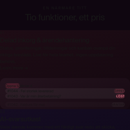
EN NÄRMARE TITT
Tio funktioner, ett pris
01
Delad inkorg & ärendehantering
Status, prioriteringar, tilldelningar och kanban ovanpå din
riktiga brevlåda. Live för hela teamet, ingen uppdatering
behövs.
Learn more →
Öppna 12
Väntar 4
#1044 · Fel storlek levererad
ÖPPET
#1043 · Var är min återbetalning?
LÖST
#1042 · Faktura för maj
VÄNTAR
02
AI-svarsutkast
Varje ärende kommer med ett färdigt svar redo att skicka,