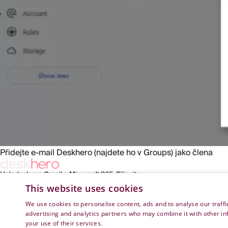
Přidejte e-mail Deskhero (najdete ho v Groups) jako člena
Helpdesk pro Gmail a Microsoft 365. Připojte
svou schránku a spusťte provoz během pár
This website uses cookies
minut.
We use cookies to personalise content, ads and to analyse our traffi
advertising and analytics partners who may combine it with other in
your use of their services.
Privacy Policy