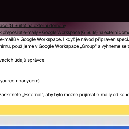
ace (G Suite) na externí domény
k přeposílat e-maily v Google Workspace (G Suite) na externí dom
 e-mailů v Google Workspace. I když je návod připraven speciá
inimu, použijeme v Google Workspace „Group“ a vyhneme se t
vacích údajů správce.
t@yourcompany.com).
aškrtněte „External“, aby bylo možné přijímat e-maily od kohok