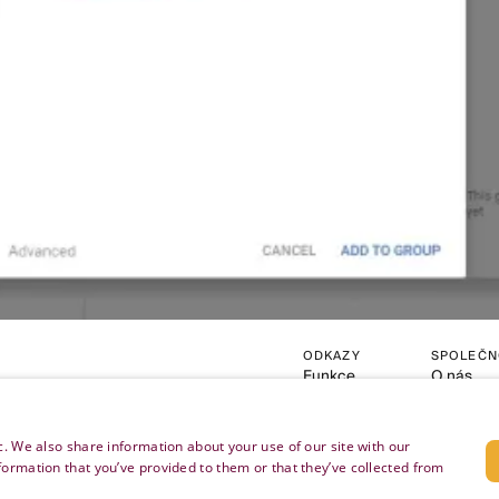
ODKAZY
SPOLEČN
Funkce
O nás
Pro Shopify
Kontakt
Ceník
Právní
Přihlásit se
Opt-out
c. We also share information about your use of our site with our
Vyzkoušet zdarma
API doku
formation that you’ve provided to them or that they’ve collected from
Články
Změnit na