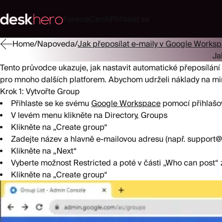
Funkce
Ceník
Přihlásit se
Home
/
Napoveda
/
Jak přeposílat e-maily v Google Worksp
Ja
Tento průvodce ukazuje, jak nastavit automatické přeposílání
pro mnoho dalších platforem. Abychom udrželi náklady na m
Krok 1: Vytvořte Group
Přihlaste se ke svému
Google Workspace
pomocí přihlašo
V levém menu klikněte na Directory, Groups
Klikněte na „Create group“
Zadejte název a hlavně e-mailovou adresu (např. suppor
Klikněte na „Next“
Vyberte možnost Restricted a poté v části „Who can post“ z
Klikněte na „Create group“