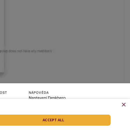
OST
NÁPOVĚDA
Nastavení Deskhero
×
Připojit Microsoft 365
Připojit Google Workspace
ACCEPT ALL
mentace
stavení cookies