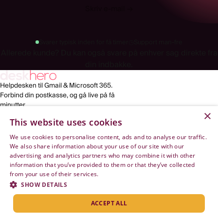
Skriv e-mail
→
Svarer typisk inden for få timer
◷
Support man-fre
Allerede kunde? Du kan også svare på enhver sag direkte fra
din indbakke.
Helpdesken til Gmail & Microsoft 365.
Forbind din postkasse, og gå live på få
minutter.
×
This website uses cookies
LINKS
VIRKSOMHED
HJÆLP
We use cookies to personalise content, ads and to analyse our traffic.
Funktioner
Om os
Opsæt Deskhero
We also share information about your use of our site with our
Til Shopify
Kontakt
Forbind Microsoft 365
advertising and analytics partners who may combine it with other
Priser
Juridisk
Forbind Google Workspace
information that you’ve provided to them or that they’ve collected
Log ind
Opt-out
from your use of their services.
Privacy Policy
Prøv gratis
API-dokumentation
SHOW DETAILS
Artikler
Skift cookieindstillinger
ACCEPT ALL
©
2026
Deskhero · Norrgatan 10, Varberg, SE