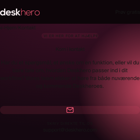
Prøv gratis
←
Hjem
/
Kontakt
VI ER HER FOR AT HJÆLPE
Kom i
kontakt
Har du et spørgsmål, et ønske om en funktion, eller vil du
bare tale om, hvordan Deskhero passer ind i dit
workflow? Vores team elsker at høre fra både nuværende
og kommende Deskheroes.
SKRIV DIREKTE TIL OS
support@deskhero.com