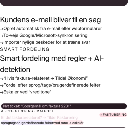
Kundens e-mail bliver til en sag
Opret automatisk fra e-mail eller webformularer
→
To-vejs Google/Microsoft-synkronisering
→
Importer nylige beskeder for at træne svar
→
SMART FORDELING
Smart fordeling med regler + AI-
detektion
“Hvis faktura-relateret → Tildel Økonomi”
→
Fordel efter sprog/tags/brugerdefinerede felter
→
Eskaler ved “vred tone”
→
Nyt ticket:
“Spørgsmål om faktura 2231”
AI-REGISTRERING · MATCHET
→ FAKTURERING
Er det fakturarelateret? → Tildel Fakturering
sprog
tags
brugerdefinerede felter
vred tone → eskalér