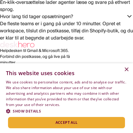
Én-klik-oversættelse lader agenter læse og svare på ethvert
sprog.
Hvor lang tid tager opsætningen?
De fleste teams er i gang på under 10 minutter. Opret et
workspace, tilslut din postkasse, tilføj din Shopify-butik, og du
er klar til at begynde at udarbejde svar.
Helpdesken til Gmail & Microsoft 365.
Forbind din postkasse, og gå live på få
minutter.
×
This website uses cookies
LINKS
VIRKSOMHED
HJÆLP
We use cookies to personalise content, ads and to analyse our traffic.
Funktioner
Om os
Opsæt Deskhero
We also share information about your use of our site with our
Til Shopify
Kontakt
Forbind Microsoft 365
advertising and analytics partners who may combine it with other
Priser
Juridisk
Forbind Google Workspace
information that you’ve provided to them or that they’ve collected
Log ind
Opt-out
from your use of their services.
Privacy Policy
Prøv gratis
API-dokumentation
SHOW DETAILS
Artikler
Skift cookieindstillinger
ACCEPT ALL
©
2026
Deskhero · Norrgatan 10, Varberg, SE
Bygget til Gmail & Microsoft 365