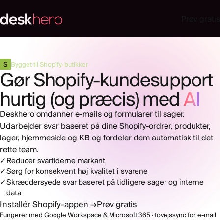
Prøv gratis
S
Bygget til Shopify-butikker
Gør Shopify-kundesupport
hurtig (og præcis) med
AI
Deskhero omdanner e-mails og formularer til sager.
Udarbejder svar baseret på dine Shopify-ordrer, produkter,
lager, hjemmeside og KB og fordeler dem automatisk til det
rette team.
✓
Reducer svartiderne markant
✓
Sørg for konsekvent høj kvalitet i svarene
✓
Skræddersyede svar baseret på tidligere sager og interne
data
Installér Shopify-appen →
Prøv gratis
Fungerer med Google Workspace & Microsoft 365 · tovejssync for e-mail