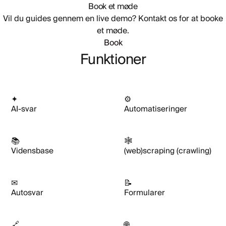
Book et møde
Vil du guides gennem en live demo? Kontakt os for at booke
et møde.
Book
Funktioner
✦
⚙
AI-svar
Automatiseringer
📚
🕸
Vidensbase
(web)scraping (crawling)
✉
📝
Autosvar
Formularer
🔗
🌐