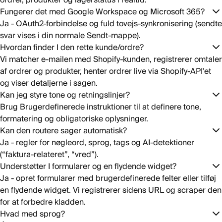
Fungerer det med Google Workspace og Microsoft 365?
Ja - OAuth2-forbindelse og fuld tovejs-synkronisering (sendte
svar vises i din normale Sendt-mappe).
Hvordan finder I den rette kunde/ordre?
Vi matcher e-mailen med Shopify-kunden, registrerer omtaler
af ordrer og produkter, henter ordrer live via Shopify-API'et
og viser detaljerne i sagen.
Kan jeg styre tone og retningslinjer?
Brug Brugerdefinerede instruktioner til at definere tone,
formatering og obligatoriske oplysninger.
Kan den routere sager automatisk?
Ja - regler for nøgleord, sprog, tags og AI-detektioner
(“faktura-relateret”, “vred”).
Understøtter I formularer og en flydende widget?
Ja - opret formularer med brugerdefinerede felter eller tilføj
en flydende widget. Vi registrerer sidens URL og scraper den
for at forbedre kladden.
Hvad med sprog?