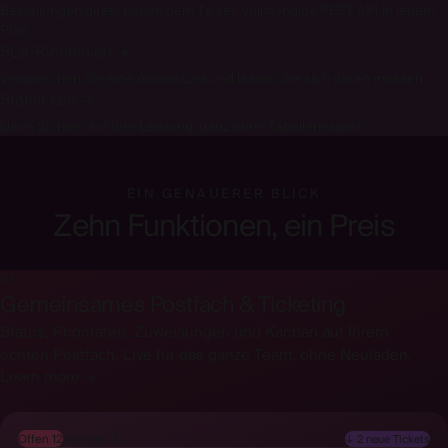
Bestellungen direkt neben dem Ticket. Vollständige REST API in jedem
Plan.
SLA-Richtlinien
→
Versprechen Sie eine Antwortzeit und lassen Sie sich daran messen.
Statistiken
→
Neun Sichten auf Ihre Leistung, ganz ohne Tabellenexport.
EIN GENAUERER BLICK
Zehn Funktionen, ein Preis
01
Gemeinsames Postfach & Ticketing
Status, Prioritäten, Zuweisungen und Kanban auf Ihrem
echten Postfach. Live für das ganze Team, ohne Neuladen.
Learn more →
Offen 12
Wartend 4
↓ 2 neue Tickets