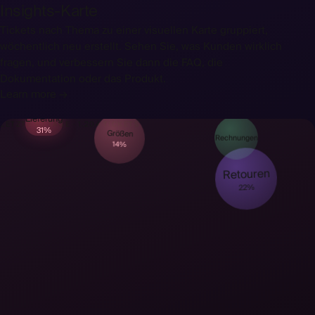
Insights-Karte
Tickets nach Thema zu einer visuellen Karte gruppiert,
wöchentlich neu erstellt. Sehen Sie, was Kunden wirklich
fragen, und verbessern Sie dann die FAQ, die
Dokumentation oder das Produkt.
Learn more →
Lieferung
LETZTE 90 TAGE · 1.204 TICKETS
31%
Rechnungen
Größen
14%
Retouren
22%