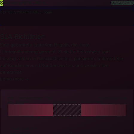
S
Bestellung #9114 · 749 kr
AUSGEFÜHRT
GET /api/v1/tickets?status=open
200 OK
09
SLA-Richtlinien
Eine geordnete Liste von Regeln, die erste
Übereinstimmung gewinnt. Ziele für Erstantwort und
Lösung zählen in Geschäftszeiten, pausieren, während Sie
auf Kundinnen und Kunden warten, und werden live
berechnet.
Learn more →
ZIEL · ERSTANTWORT 1 STD
MO-FR 08:00-17:00
MO · GEÖFFNET
GESCHLOSSEN
DI · GEÖFFNET
30 MIN GEZÄHLT
UHR PAUSIERT
+30 MIN → FÄLLIG
TICKET GEHT EIN
FÄLLIG
→