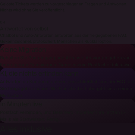
Gelöste Tickets werden zu vorgeschlagenen Fragen und Antworten.
Nichts wird ohne Sie veröffentlicht.
04
Antwortet von selbst
Chatbot und Auto-Antworten antworten aus der freigegebenen FAQ.
Gekennzeichnet, protokolliert, Menschen als Rückfalloption.
Keine Migration
Behalten Sie Posteingang und Adresse. Antworten gehen von
Ihrer eigenen Domain raus. Gemeinsame Postfächer inklusive.
KI, die nichts erfinden kann
Antworten an Kunden stammen ausschließlich aus der FAQ, die
Sie freigegeben haben. Bei Unsicherheit übergibt sie an einen
Menschen.
In Minuten live
Postfach verbinden, und Deskhero importiert Ihre letzten E-
Mails als Startwissen. Fertig.
Alles inklusive