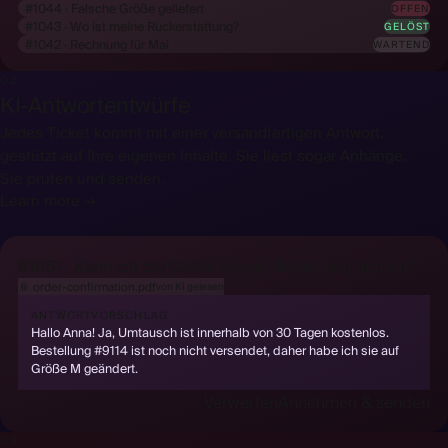
#1044 · Falsche Größe geliefert
OFFEN
#1043 · Wo ist meine Rückerstattung?
GELÖST
#1042 · Rechnung für Mai
WARTEND
02
KI-Antwortentwürfe
Jedes Ticket kommt mit einer versandfertigen Antwort,
gestützt auf Ihre eigenen Inhalte. Sie liest sogar Anhänge.
Sie prüfen und senden.
Learn more →
#1051 · Kann ich die Größe meiner Bestellung ändern?
📎
order-confirmation.pdf
von KI gelesen
ANTWORTVORSCHLAG
Hallo Anna! Ja, Umtausch ist innerhalb von 30 Tagen kostenlos.
Bestellung #9114 ist noch nicht versendet, daher habe ich sie auf
Größe M geändert.
Verwerfen
Annehmen & senden
03