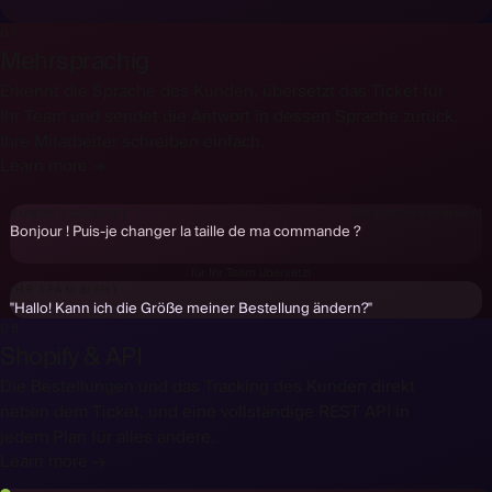
07
Mehrsprachig
Erkennt die Sprache des Kunden, übersetzt das Ticket für
Hej! Kan jag byta storlek på min beställning?
Ihr Team und sendet die Antwort in dessen Sprache zurück.
Ihre Mitarbeiter schreiben einfach.
Hallo! Kann ich die Größe meiner Bestellung ändern?
🇸🇪
Schwedisch
erkannt
Learn more →
🇩🇪
Deutsch
erkannt
¡Hola! ¿Puedo cambiar la talla de mi pedido?
🇪🇸
Spanisch
erkannt
🇫🇷
Französisch
erkannt
KUNDE SCHREIBT
Bonjour ! Puis-je changer la taille de ma commande ?
↓
für Ihr Team übersetzt
IHR TEAM SIEHT
"Hallo! Kann ich die Größe meiner Bestellung ändern?"
08
Shopify & API
Die Bestellungen und das Tracking des Kunden direkt
neben dem Ticket, und eine vollständige REST API in
jedem Plan für alles andere.
Learn more →