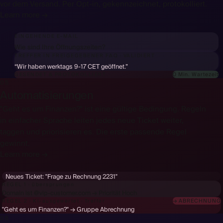
vor dem Versand. Per Opt-in, gekennzeichnet, protokolliert.
Learn more →
EINGEHENDE E-MAIL
Wie sind Ihre Öffnungszeiten?
TREFFER IN FREIGEGEBENER FAQ
·
VALIDIERT
“Wir haben werktags 9-17 CET geöffnet.”
0 Min. Wartezeit
GESENDET & PROTOKOLLIERT
05
Automatisierungen
"Geht es um Finanzen?" ist eine gültige Bedingung. Regeln
in einfacher Sprache leiten jedes neue Ticket weiter,
taggen und priorisieren es. Die erste passende Regel
gewinnt.
Learn more →
Neues Ticket:
"Frage zu Rechnung 2231"
REGEL 1 · übersprungen
Domain ist @vip-customer.com → Priorität Hoch
→ ABRECHNUNG
REGEL 2 · KI-ausgewertet · Treffer
"Geht es um Finanzen?" → Gruppe Abrechnung
06