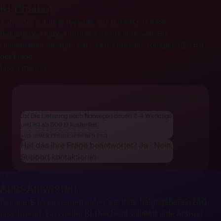
KI-Chatbot
Antwortet auf Ihrer Website aus der FAQ, die Sie
freigegeben haben, und aus nichts anderem. Bei
Unsicherheit übergibt sie an ein Formular, vorausgefüllt mit
der Frage.
Learn more →
Liefern Sie nach Norwegen?
tippt…
Ja! Die Lieferung nach Norwegen dauert 2-4 Werktage
und ist ab 500 kr kostenlos.
AUS IHRER FREIGEGEBENEN FAQ
Hat das Ihre Frage beantwortet?
Ja
·
Nein,
Support kontaktieren
04
Auto-Antworten
Routine-E-Mails werden sofort aus Ihrer freigegebenen FAQ
beantwortet. Ein zweiter KI-Durchlauf validiert jede Antwort