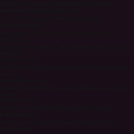
Ein Preis pro Benutzer. Jede Funktion in jedem Plan.
Gemeinsames Postfach & Ticketing
→
Status, Prioritäten, Tags, Filter, Kanban, Live-Updates.
KI-Antwortentwürfe
→
Eine versandfertige Antwort zu jedem Ticket, in Ihrem Tonfall.
KI-Chatbot
→
Antwortet auf Ihrer Website aus der freigegebenen FAQ, Formular als
Rückfalloption.
Auto-Antworten
→
Routine-E-Mails werden automatisch beantwortet, vor dem Versand
validiert.
Automatisierungen
→
Weiterleiten, taggen und priorisieren mit KI-Bedingungen in einfacher
Sprache.
Insights-Karte
→
Sehen Sie, was Kunden wirklich fragen, nach Thema gruppiert.
Mehrsprachig
→
Tickets übersetzen und in der Sprache des Kunden antworten.
Shopify & API
→