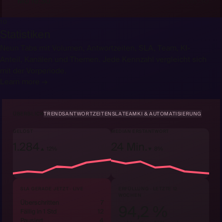
Mo 16:30
Di 08:30
10
Statistiken
Neun Tabs mit Volumen, Antwortzeiten, SLA, Team, KI-
Anteil, Kanälen und Themen. Jede Kennzahl vergleicht sich
mit der Vorperiode.
Learn more →
ÜBERBLICK
TRENDS
ANTWORTZEITEN
SLA
TEAM
KI & AUTOMATISIERUNG
GELÖST
MEDIAN ERSTANTWORT
1.284
24 Min.
▲ 12%
▼ 8%
SLA GERADE JETZT · LIVE
ERFÜLLUNG · LETZTE 12
WOCHEN
Überschritten
7
94,2 %
Fällig in 1 Std
12
Pausiert
4