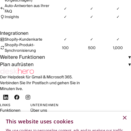
vorgeschlagen)
Auto-Antworten aus Ihrer
✓
✓
✓
FAQ
Insights
✓
✓
✓
Integrationen
Shopify-Kundenkarte
✓
✓
✓
Shopify-Produkt-
100
500
1,000
Synchronisierung
Weitere Funktionen
▾
Plan aufrüsten
▾
Der Helpdesk für Gmail & Microsoft 365.
Verbinden Sie Ihr Postfach und gehen Sie in
Minuten live.
LINKS
UNTERNEHMEN
Funktionen
Über uns
×
Für Shopify
Kontakt
This website uses cookies
Preise
Rechtliches
Anmelden
Opt-out
We use cookies to personalise content, ads and to analyse our traffic.