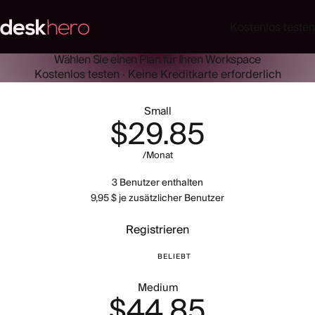
Kostenlos testen
Wählen Sie einen Plan für
Ihren Workspace
Kostenlos testen · Keine Kreditkarte erforderlich
Small
$29.85
/Monat
3 Benutzer enthalten
9,95 $ je zusätzlicher Benutzer
Registrieren
BELIEBT
Medium
$44.85