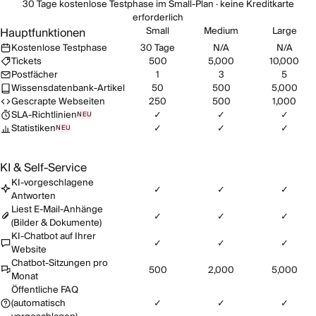
30 Tage kostenlose Testphase im Small-Plan · keine Kreditkarte
erforderlich
Small
Medium
Large
Hauptfunktionen
Kostenlose Testphase
30 Tage
N/A
N/A
Tickets
500
5,000
10,000
Postfächer
1
3
5
Wissensdatenbank-Artikel
50
500
5,000
Gescrapte Webseiten
250
500
1,000
SLA-Richtlinien
✓
✓
✓
NEU
Statistiken
✓
✓
✓
NEU
KI & Self-Service
KI-vorgeschlagene
✓
✓
✓
Antworten
Liest E-Mail-Anhänge
✓
✓
✓
(Bilder & Dokumente)
KI-Chatbot auf Ihrer
✓
✓
✓
Website
Chatbot-Sitzungen pro
500
2,000
5,000
Monat
Öffentliche FAQ
(automatisch
✓
✓
✓