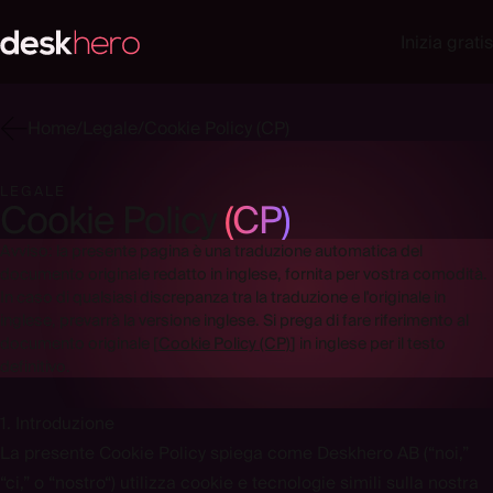
Inizia gratis
Home
/
Legale
/
Cookie Policy (CP)
LEGALE
Cookie Policy
(CP)
Avviso: la presente pagina è una traduzione automatica del
documento originale redatto in inglese, fornita per vostra comodità.
In caso di qualsiasi discrepanza tra la traduzione e l'originale in
inglese, prevarrà la versione inglese. Si prega di fare riferimento al
documento originale
[
Cookie Policy (CP)
]
in inglese per il testo
definitivo.
1. Introduzione
La presente Cookie Policy spiega come Deskhero AB (“
noi
,”
“
ci
,” o “
nostro
“) utilizza cookie e tecnologie simili sulla nostra