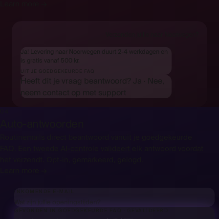
Learn more →
Verzenden jullie naar Noorwegen?
Ja! Levering naar Noorwegen duurt 2-4 werkdagen en
is gratis vanaf 500 kr.
UIT JE GOEDGEKEURDE FAQ
Heeft dit je vraag beantwoord?
Ja
·
Nee,
neem contact op met support
04
Auto-antwoorden
Routinemails direct beantwoord vanuit je goedgekeurde
FAQ. Een tweede AI-controle valideert elk antwoord voordat
het verzendt. Opt-in, gemarkeerd, gelogd.
Learn more →
INKOMENDE E-MAIL
Wat zijn jullie openingstijden?
GEVONDEN IN GOEDGEKEURDE FAQ
·
GEVALIDEERD