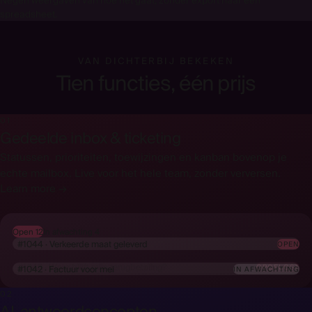
Negen weergaven van hoe het gaat, zonder export naar een
spreadsheet.
VAN DICHTERBIJ BEKEKEN
Tien functies, één prijs
01
Gedeelde inbox & ticketing
Statussen, prioriteiten, toewijzingen en kanban bovenop je
echte mailbox. Live voor het hele team, zonder verversen.
Learn more →
Open 12
In afwachting 4
#1044 · Verkeerde maat geleverd
OPEN
#1043 · Waar blijft mijn terugbetaling?
OPGELOST
#1042 · Factuur voor mei
IN AFWACHTING
02
AI-antwoordconcepten