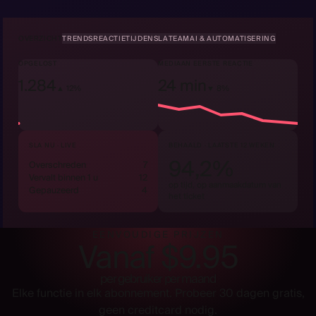
OVERZICHT
TRENDS
REACTIETIJDEN
SLA
TEAM
AI & AUTOMATISERING
OPGELOST
MEDIAAN EERSTE REACTIE
1.284
24 min
▲ 12%
▼ 8%
SLA NU · LIVE
BEHAALD · LAATSTE 12 WEKEN
94,2%
Overschreden
7
Vervalt binnen 1 u
12
op tijd, op aanmaakdatum van
Gepauzeerd
4
het ticket
EENVOUDIGE PRIJZEN
Vanaf $9.95
per gebruiker per maand
Elke functie in elk abonnement. Probeer 30 dagen gratis,
geen creditcard nodig.