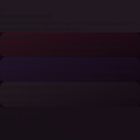
04
Beantwoordt zichzelf
Chatbot en auto-antwoorden antwoorden vanuit de goedgekeurde FAQ.
Gemarkeerd, gelogd, mensen als terugval.
Geen migratie
Behoud je inbox en je adres. Antwoorden gaan uit vanaf je
eigen domein. Gedeelde mailboxen inbegrepen.
AI die niets kan verzinnen
Antwoorden naar klanten komen alleen uit de FAQ die jij hebt
goedgekeurd. Bij twijfel draagt het over aan een mens.
Live in enkele minuten
Koppel een mailbox en Deskhero importeert je recente e-mails
als startkennis. Klaar.
Alles zit erin
Eén prijs per gebruiker. Elke functie in elk abonnement.
Gedeelde inbox & ticketing
→
Statussen, prioriteiten, tags, filters, kanban, live updates.