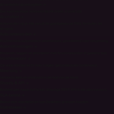
AI-antwoordconcepten
→
Een kant-en-klaar antwoord bij elk ticket, in jouw stijl.
AI-chatbot
→
Antwoorden op je site vanuit de goedgekeurde FAQ, formulier als
terugval.
Auto-antwoorden
→
Routinemails automatisch beantwoord, gevalideerd voor verzending.
Automatiseringen
→
Routeren, taggen en prioriteren met AI-voorwaarden in gewone taal.
Inzichtenkaart
→
Zie waar klanten echt over vragen, geclusterd per onderwerp.
Meertalig
→
Vertaal tickets en antwoord in de taal van de klant.
Shopify & API
→
Bestellingen naast het ticket. Volledige REST API in elk abonnement.
SLA-beleid
→
Beloof een reactietijd en laat Deskhero je eraan houden.
Statistieken
→