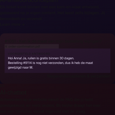
Elk ticket komt binnen met een kant-en-klaar antwoord,
gebaseerd op je eigen content. Het leest zelfs bijlagen. Jij
beoordeelt en verzendt.
Learn more →
#1051 · Kan ik de maat van mijn bestelling wijzigen?
📎
order-confirmation.pdf
VOORGESTELD ANTWOORD
Hoi Anna! Ja, ruilen is gratis binnen 30 dagen.
Bestelling #9114 is nog niet verzonden, dus ik heb de maat
gewijzigd naar M.
Negeren
Accepteren & verzenden
03
AI-chatbot
Antwoorden op je website vanuit de FAQ die jij hebt
goedgekeurd, en niets anders. Bij twijfel draagt het over
aan een formulier, vooraf ingevuld met de vraag.