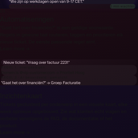
“We zijn op werkdagen open van 9-17 CET.”
0 min wachten
VERZONDEN & GELOGD
05
Automatiseringen
"Gaat het over financiën?" is een geldige voorwaarde.
Regels in gewone taal routeren, taggen en prioriteren elk
nieuw ticket. De eerste passende regel wint.
Learn more →
Nieuw ticket:
"Vraag over factuur 2231"
REGEL 1 · overgeslagen
Domein is @vip-customer.com → Prioriteit Hoog
REGEL 2 · AI beoordeeld · gematcht
"Gaat het over financiën?" → Groep Facturatie
06
Inzichtenkaart
Tickets geclusterd per onderwerp in een visuele kaart, elke
week opnieuw opgebouwd. Zie wat klanten echt vragen en
verbeter vervolgens de FAQ, de documentatie of het
product.
Learn more →