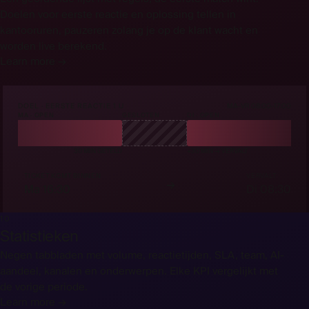
Doelen voor eerste reactie en oplossing tellen in
kantooruren, pauzeren zolang je op de klant wacht en
worden live berekend.
Learn more →
DOEL · EERSTE REACTIE 1 U
MA-VR 08:00-17:00
MA · OPEN
GESLOTEN
DI · OPEN
30 MIN GETELD
KLOK GEPAUZEERD
+30 MIN → VERVALT
TICKET KOMT BINNEN
VERVALT
→
Ma 16:30
Di 08:30
10
Statistieken
Negen tabbladen met volume, reactietijden, SLA, team, AI-
aandeel, kanalen en onderwerpen. Elke KPI vergelijkt met
de vorige periode.
Learn more →