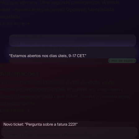
FAQ que aprovou. Uma segunda passagem de IA valida
cada resposta antes do envio. Opcional, identificada,
registada.
Learn more →
E-MAIL RECEBIDO
Qual é o vosso horário de funcionamento?
CORRESPONDÊNCIA NA FAQ APROVADA
·
VALIDADO
✓
“Estamos abertos nos dias úteis, 9-17 CET.”
0 min de espera
ENVIADO E REGISTADO
05
Automações
"É relacionado com finanças?" é uma condição válida.
Regras em linguagem simples encaminham, etiquetam e
fazem a triagem de cada novo ticket. Ganha a primeira regra
correspondente.
Learn more →
Novo ticket:
"Pergunta sobre a fatura 2231"
REGRA 1 · ignorada
O domínio é @vip-customer.com → Prioridade Alta