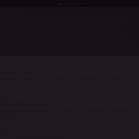
THE HELPDESK FOR YOUR MAILBOX
🛒 Shopify
Gmail
O CICLO
⇄
YOUR HELPDESK
Microsoft
365
Conhecimento que se acumula
Os tickets resolvidos tornam-se sugestões de FAQ. A
aprovação é sua. O chat-bot e as respostas automáticas
respondem a partir dessa FAQ, e apenas dessa FAQ. A cada
semana, menos perguntas chegam à sua caixa de entrada.
01
Chega um e-mail
Cada mensagem torna-se um ticket, agrupada em conversa e
sincronizada nos dois sentidos.
02
A IA redige a resposta
Com base nos seus tickets, documentação e website. Até lê os anexos.
Revê e envia.
03
A FAQ constrói-se sozinha