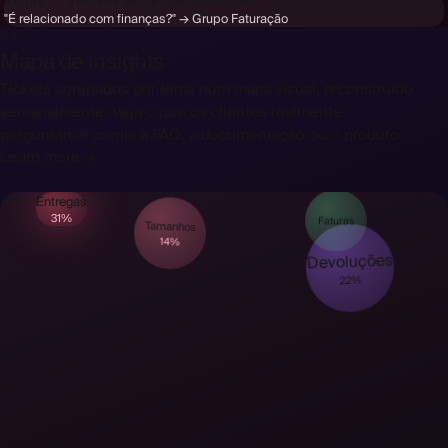
REGRA 2 · avaliada por IA · correspondeu
"É relacionado com finanças?" → Grupo Faturação
06
Mapa de insights
Tickets agrupados por tema num mapa visual, reconstruído
semanalmente. Veja o que os clientes realmente
perguntam e corrija a FAQ, a documentação ou o produto.
Learn more →
Entregas
ÚLTIMOS 90 DIAS · 1.204 TICKETS
31%
Tamanhos
Faturas
14%
Devoluções
22%