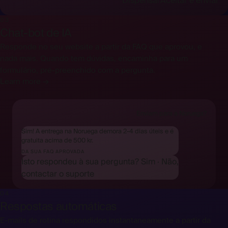
Dispensar
Aceitar e enviar
03
Chat-bot de IA
Responde no seu website a partir da FAQ que aprovou, e
nada mais. Quando tem dúvidas, encaminha para um
formulário, pré-preenchido com a pergunta.
Learn more →
Enviam para a Noruega?
Sim! A entrega na Noruega demora 2-4 dias úteis e é
gratuita acima de 500 kr.
DA SUA FAQ APROVADA
Isto respondeu à sua pergunta?
Sim
·
Não,
contactar o suporte
04
Respostas automáticas
E-mails de rotina respondidos instantaneamente a partir da