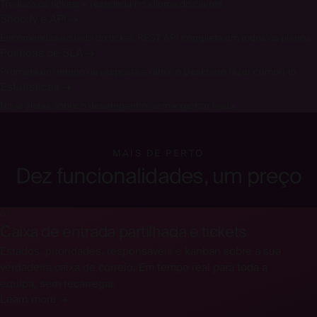
Traduza os tickets e responda no idioma do cliente.
Shopify e API
→
Encomendas ao lado do ticket. REST API completa em todos os planos.
Políticas de SLA
→
Prometa um tempo de resposta e deixe o Deskhero fazer cumpri-lo.
Estatísticas
→
Nove vistas sobre o desempenho, sem exportar nada.
MAIS DE PERTO
Dez funcionalidades, um preço
01
Caixa de entrada partilhada e tickets
Estados, prioridades, responsáveis e kanban sobre a sua
verdadeira caixa de correio. Em tempo real para toda a
equipa, sem recarregar.
Learn more →