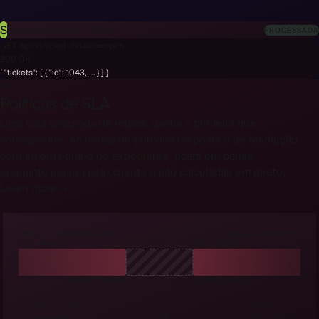
S
Encomenda #9114 · 749 kr
PROCESSADA
GET /api/v1/tickets?status=open
200 OK
{ "tickets": [ { "id": 1043, … } ] }
09
Políticas de SLA
Uma lista ordenada de regras, ganha a primeira que
corresponde. As metas de primeira resposta e de resolução
contam em horário de expediente, ficam em pausa
enquanto espera pelo cliente e são calculadas em direto.
Learn more →
META · 1.ª RESPOSTA 1 H
SEG-SEX 08:00-17:00
SEG · ABERTO
FECHADO
TER · ABERTO
30 MIN CONTADOS
RELÓGIO EM PAUSA
+30 MIN → VENCE
CHEGA O TICKET
VENCE
→