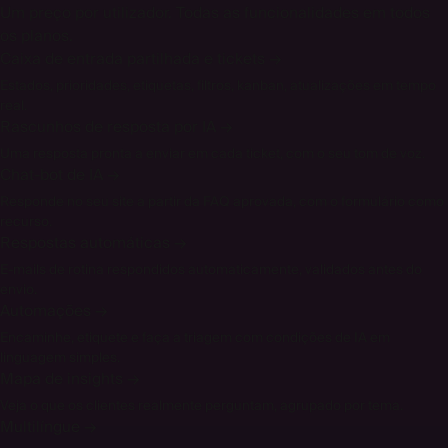
Um preço por utilizador. Todas as funcionalidades em todos
os planos.
Caixa de entrada partilhada e tickets
→
Estados, prioridades, etiquetas, filtros, kanban, atualizações em tempo
real.
Rascunhos de resposta por IA
→
Uma resposta pronta a enviar em cada ticket, com o seu tom de voz.
Chat-bot de IA
→
Responde no seu site a partir da FAQ aprovada, com o formulário como
recurso.
Respostas automáticas
→
E-mails de rotina respondidos automaticamente, validados antes do
envio.
Automações
→
Encaminhe, etiquete e faça a triagem com condições de IA em
linguagem simples.
Mapa de insights
→
Veja o que os clientes realmente perguntam, agrupado por tema.
Multilíngue
→