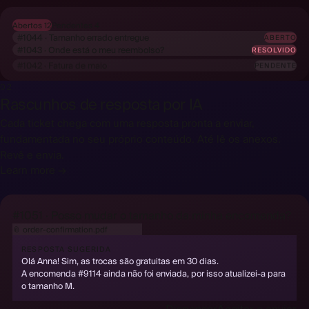
Abertos 12
Pendentes 4
#1044 · Tamanho errado entregue
ABERTO
#1043 · Onde está o meu reembolso?
RESOLVIDO
#1042 · Fatura de maio
PENDENTE
02
Rascunhos de resposta por IA
Cada ticket chega com uma resposta pronta a enviar,
fundamentada no seu próprio conteúdo. Até lê os anexos.
Revê e envia.
Learn more →
#1051 · Posso mudar o tamanho da minha encomenda?
📎
order-confirmation.pdf
lido pela IA
RESPOSTA SUGERIDA
Olá Anna! Sim, as trocas são gratuitas em 30 dias.
A encomenda #9114 ainda não foi enviada, por isso atualizei-a para
o tamanho M.