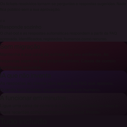
Os tickets resolvidos tornam-se perguntas e respostas sugeridas. Nada
fica público sem a sua aprovação.
04
Responde sozinho
O chat-bot e as respostas automáticas respondem a partir da FAQ
aprovada. Identificados, registados, humanos como recurso.
Sem migração
Mantenha a sua caixa de entrada e o seu endereço. As
respostas saem do seu próprio domínio. Caixas de correio
partilhadas incluídas.
IA que não inventa
As respostas ao cliente vêm apenas da FAQ que aprovou.
Quando tem dúvidas, encaminha para um humano.
A funcionar em minutos
Ligue uma caixa de correio e o Deskhero importa os seus e-
mails recentes como conhecimento inicial. Pronto.
Tudo incluído