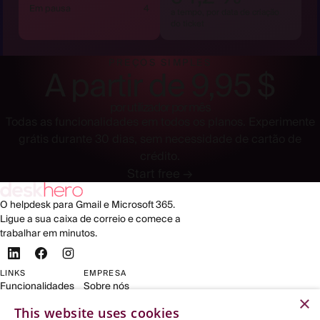
Em pausa
4
a tempo, por data de criação
do ticket
PREÇOS SIMPLES
A partir de 9,95 $
por utilizador por mês
Todas as funcionalidades em todos os planos. Experimente
grátis durante 30 dias, sem necessidade de cartão de
crédito.
Start free →
O helpdesk para Gmail e Microsoft 365.
Ligue a sua caixa de correio e comece a
trabalhar em minutos.
LINKS
EMPRESA
Funcionalidades
Sobre nós
×
Para Shopify
Contato
This website uses cookies
Preços
Legal