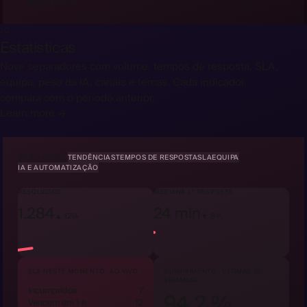
Seg 16:30
Ter 08:30
10
Estatísticas
Nove separadores com volume, tempos de resposta, SLA,
equipa, peso da IA, canais e temas. Cada indicador
compara com o período anterior.
Learn more →
VISÃO GERAL
TENDÊNCIAS
TEMPOS DE RESPOSTA
SLA
EQUIPA
IA E AUTOMATIZAÇÃO
RESOLVIDOS
MEDIANA 1.ª RESPOSTA
1.284
24 min
▲ 12%
▼ 8%
SLA NESTE MOMENTO · AO VIVO
CUMPRIMENTO · ÚLTIMAS 12
SEMANAS
Incumpridos
7
94,2 %
Vencem em 1 h
12