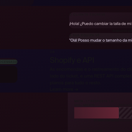
Hallo! Kann ich die Größe meiner 
O CLIENTE ESCREVE
¡Hola! ¿Puedo cambiar la talla de m
Bonjour ! Puis-je changer la taill
↓
traduzido pa
A SUA EQUIPA VÊ
"Olá! Posso mudar o tamanho da 
08
Shopify e API
OCESSADA
As encomendas e o rastreamento do cl
lado do ticket, e uma REST API comple
planos para tudo o resto.
Learn more →
META · 1.ª RESPOSTA 1 H
SEG · ABERTO
FECHAD
30 MIN CONTADOS
RELÓGIO
CHEGA O TICKET