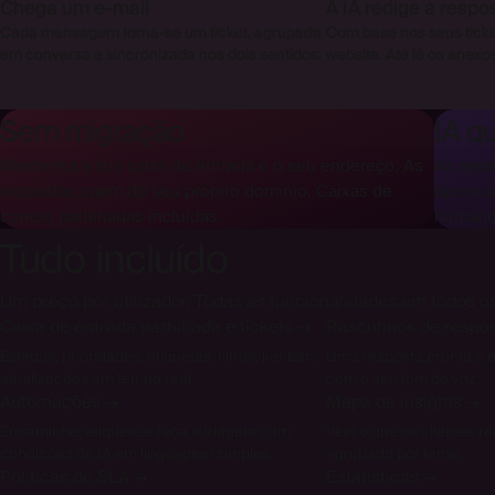
Chega um e-mail
A IA redige a respo
Cada mensagem torna-se um ticket, agrupada
Com base nos seus tick
em conversa e sincronizada nos dois sentidos.
website. Até lê os anexo
Sem migração
IA q
Mantenha a sua caixa de entrada e o seu endereço. As
As resp
respostas saem do seu próprio domínio. Caixas de
aprovou
correio partilhadas incluídas.
humano
Tudo incluído
Um preço por utilizador. Todas as funcionalidades em todos o
Caixa de entrada partilhada e tickets
→
Rascunhos de respos
Estados, prioridades, etiquetas, filtros, kanban,
Uma resposta pronta a e
atualizações em tempo real.
com o seu tom de voz.
Automações
→
Mapa de insights
→
Encaminhe, etiquete e faça a triagem com
Veja o que os clientes 
condições de IA em linguagem simples.
agrupado por tema.
Políticas de SLA
→
Estatísticas
→