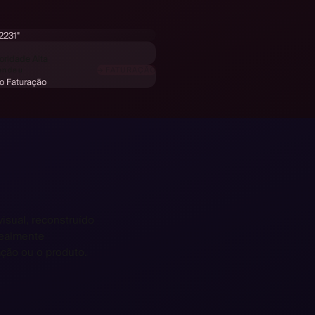
 2231"
oridade Alta
pondeu
o Faturação
isual, reconstruído
realmente
ção ou o produto.
tällning?