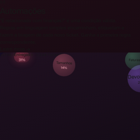
05
Automações
"É relacionado com finanças?" é uma condição válida.
Regras em linguagem simples encaminham, etiquetam e
fazem a triagem de cada novo ticket. Ganha a primeira regra
correspondente.
Learn more →
Entregas
ÚLTIMOS 90 DIAS · 1.204 TICKETS
31%
Fatura
Tamanhos
14%
Devo