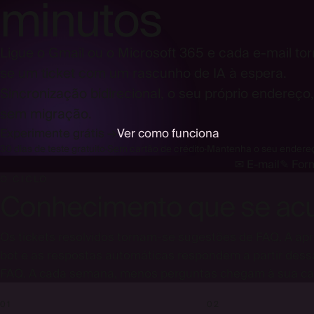
minutos
Ligue o Gmail ou o Microsoft 365 e cada e-mail to
se um ticket com um rascunho de IA à espera.
Sincronização bidirecional, o seu próprio endereço,
sem migração.
Experimente grátis →
Ver como funciona
30 dias de teste gratuito
·
Sem cartão de crédito
·
Mantenha o seu endere
✉ E-mail
✎ Form
O CICLO
Conhecimento que se ac
Os tickets resolvidos tornam-se sugestões de FAQ. A apr
bot e as respostas automáticas respondem a partir des
FAQ. A cada semana, menos perguntas chegam à sua cai
01
02