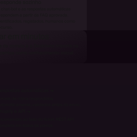
esponde sozinho
 chat-bot e as respostas automáticas
espondem a partir da FAQ aprovada.
dentificados, registados, humanos como
ecurso.
nar em minutos
a de correio e o Deskhero importa os
ecentes como conhecimento inicial.
espostas automáticas
→
-mails de rotina respondidos
utomaticamente, validados antes do envio.
hopify e API
→
ncomendas ao lado do ticket. REST API
ompleta em todos os planos.