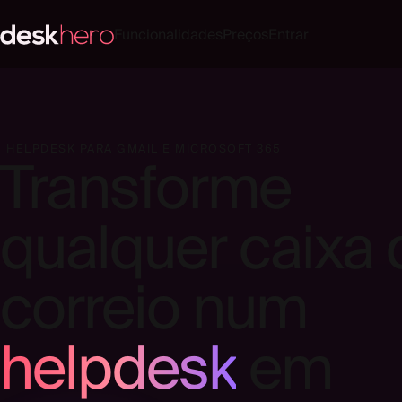
Funcionalidades
Preços
Entrar
HELPDESK PARA GMAIL E MICROSOFT 365
Transforme
qualquer caixa 
correio num
helpdesk
em