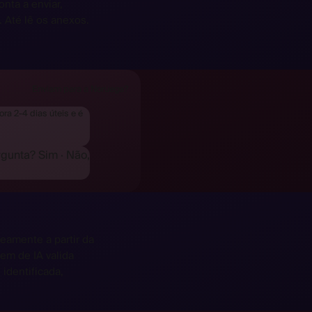
nta a enviar,
 Até lê os anexos.
Enviam para a Noruega?
ra 2-4 dias úteis e é
rgunta?
Sim
·
Não,
eamente a partir da
m de IA valida
 identificada,