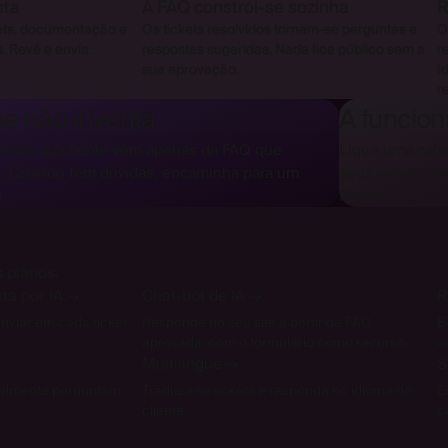
sta
A FAQ constrói-se sozinha
R
ets, documentação e
Os tickets resolvidos tornam-se perguntas e
O
s. Revê e envia.
respostas sugeridas. Nada fica público sem a
r
sua aprovação.
I
r
ue não inventa
A funcio
ostas ao cliente vêm apenas da FAQ que
Ligue uma caix
. Quando tem dúvidas, encaminha para um
seus e-mails r
.
Pronto.
s planos.
ta por IA
→
Chat-bot de IA
→
R
nviar em cada ticket,
Responde no seu site a partir da FAQ
E
aprovada, com o formulário como recurso.
a
Multilíngue
→
S
realmente perguntam,
Traduza os tickets e responda no idioma do
E
cliente.
c