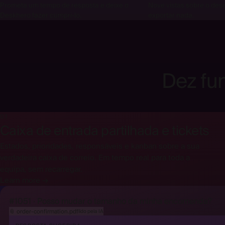
Prometa um tempo de resposta e deixe o
Nove vistas sobre o de
Deskhero fazer cumpri-lo.
exportar nada.
Dez fu
01
Caixa de entrada partilhada e tickets
Estados, prioridades, responsáveis e kanban sobre a sua
verdadeira caixa de correio. Em tempo real para toda a
equipa, sem recarregar.
Learn more →
#1051 · Posso mudar o tamanho da minha encomenda?
📎
order-confirmation.pdf