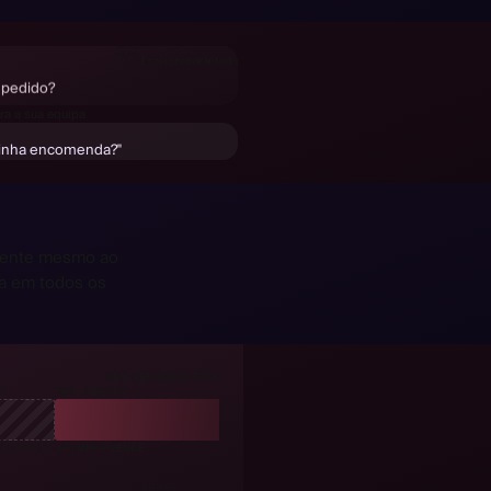
🇸🇪
Sueco
detetado
Bestellung ändern?
🇩🇪
Alemão
detetado
🇪🇸
Espanhol
detetado
i pedido?
🇫🇷
Francês
detetado
e de ma commande ?
ra a sua equipa
minha encomenda?"
iente mesmo ao
ta em todos os
SEG-SEX 08:00-17:00
O
TER · ABERTO
 EM PAUSA
+30 MIN → VENCE
VENCE