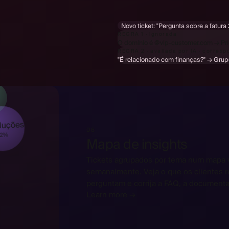
Novo ticket:
"Pergunta sobre a fatura
REGRA 1 · ignorada
O domínio é @vip-customer.com → Pri
REGRA 2 · avaliada por IA · corres
"É relacionado com finanças?" → Grup
s
luções
06
22%
Mapa de insights
Tickets agrupados por tema num mapa v
semanalmente. Veja o que os clientes 
perguntam e corrija a FAQ, a documenta
Learn more →
Hej! Kan jag byta storlek på min bes