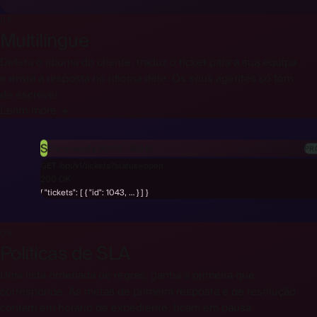
07
Multilíngue
Deteta o idioma do cliente, traduz o ticket para a sua equipa
e envia a resposta no idioma dele. Os seus agentes só têm
de escrever.
Learn more →
S
Encomenda #9114 · 749 kr
PR
GET /api/v1/tickets?status=open
200 OK
{ "tickets": [ { "id": 1043, … } ] }
09
Políticas de SLA
Uma lista ordenada de regras, ganha a primeira que
corresponde. As metas de primeira resposta e de resolução
contam em horário de expediente, ficam em pausa