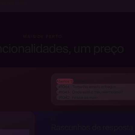
sempenho, sem
MAIS DE PERTO
ncionalidades, um preço
Abertos 12
Pendentes 4
#1044 · Tamanho errado entregue
#1043 · Onde está o meu reembolso?
#1042 · Fatura de maio
02
Rascunhos de resposta 