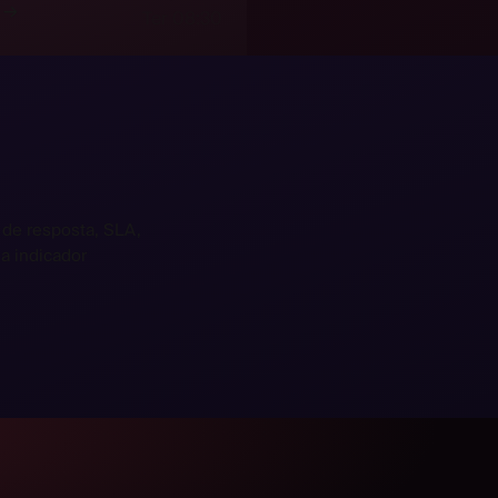
→
Ter 08:30
de resposta, SLA,
a indicador