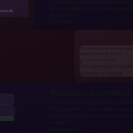
Cada ticket chega com uma resposta pro
fundamentada no seu próprio conteúdo.
manho M.
Revê e envia.
eitar e enviar
Learn more →
Sim! A entrega na Noruega demo
gratuita acima de 500 kr.
DA SUA FAQ APROVADA
Isto respondeu à sua pe
contactar o suporte
04
Respostas automáticas
E-mails de rotina respondidos instantan
FAQ que aprovou. Uma segunda passage
cada resposta antes do envio. Opcional,
de espera
registada.
Learn more →