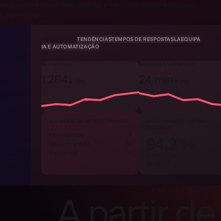
enquanto espera pelo cliente e são calculadas em direto.
Learn more →
VISÃO GERAL
TENDÊNCIAS
TEMPOS DE RESPOSTA
SLA
EQUIPA
IA E AUTOMATIZAÇÃO
RESOLVIDOS
MEDIANA 1.ª RESPOSTA
1.284
24 min
▲ 12%
▼ 8%
SLA NESTE MOMENTO · AO VIVO
CUMPRIMENTO · ÚLTIMAS 12
SEMANAS
Incumpridos
7
94,2 %
Vencem em 1 h
12
Em pausa
4
a tempo, por data de criaçã
do ticket
PREÇOS SIMPLE
A partir de