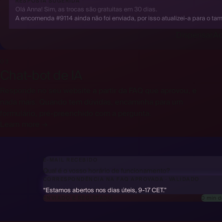
RESPOSTA SUGERIDA
Olá Anna! Sim, as trocas são gratuitas em 30 dias.
A encomenda #9114 ainda não foi enviada, por isso atualizei-a para o ta
Dispensar
Ac
03
Chat-bot de IA
Responde no seu website a partir da FAQ que aprovou, e
nada mais. Quando tem dúvidas, encaminha para um
formulário, pré-preenchido com a pergunta.
Learn more →
E-MAIL RECEBIDO
Qual é o vosso horário de funcionamento?
CORRESPONDÊNCIA NA FAQ APROVADA
·
VALIDADO
“Estamos abertos nos dias úteis, 9-17 CET.”
0 min 
ENVIADO E REGISTADO