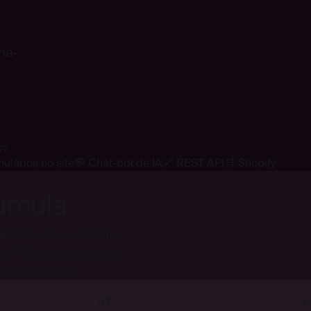
Connect your mailbox
SECURE OAUTH · TWO-WAY SYNC · NO MIGRATION
Continue with Google
rna-
Continue with Microsoft 365
ço
ulários no site
💬 Chat-bot de IA
🔗 REST API
🛒 Shopify
umula
ovação é sua. O chat-
sa FAQ, e apenas dessa
xa de entrada.
03
0