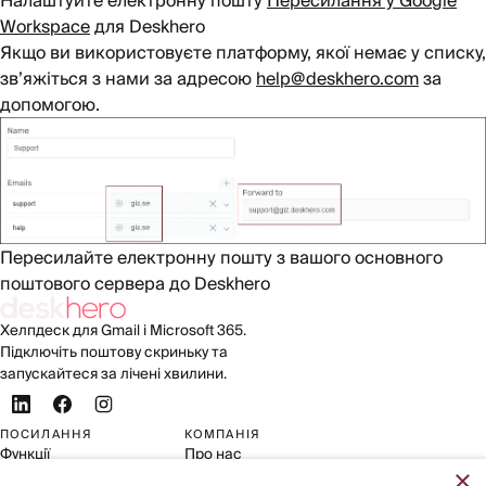
Налаштуйте електронну пошту
Пересилання у Google
Workspace
для Deskhero
Якщо ви використовуєте платформу, якої немає у списку,
зв’яжіться з нами за адресою
help@deskhero.com
за
допомогою.
Пересилайте електронну пошту з вашого основного
поштового сервера до Deskhero
Хелпдеск для Gmail і Microsoft 365.
Підключіть поштову скриньку та
запускайтеся за лічені хвилини.
ПОСИЛАННЯ
КОМПАНІЯ
Функції
Про нас
×
Для Shopify
Контакти