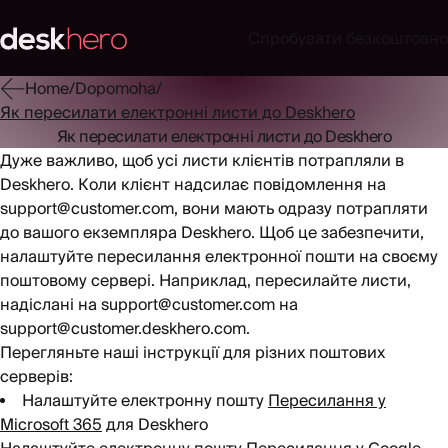
Спробувати безкоштовно
Home
/
Dopomoha
/
Як пересилати електронні листи до Deskhero
Як пересилати електронні листи до Deskhero
Дуже важливо, щоб усі листи клієнтів потрапляли в
Deskhero. Коли клієнт надсилає повідомлення на
support@customer.com
, вони мають одразу потрапляти
до вашого екземпляра Deskhero. Щоб це забезпечити,
налаштуйте пересилання електронної пошти на своєму
поштовому сервері. Наприклад, пересилайте листи,
надіслані на
support@customer.com
на
support@customer.deskhero.com
.
Перегляньте наші інструкції для різних поштових
серверів:
Налаштуйте електронну пошту
Пересилання у
Microsoft 365
для Deskhero