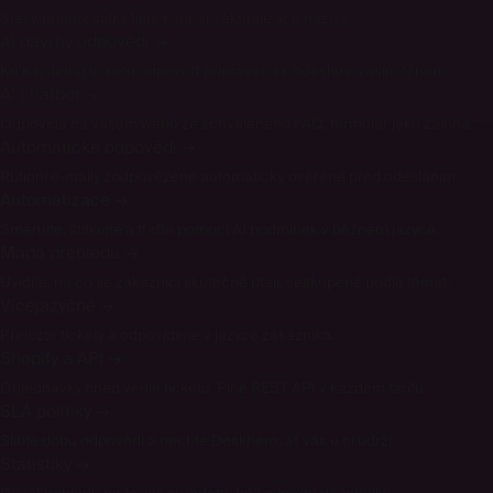
Stavy, priority, štítky, filtry, kanban, aktualizace naživo.
AI návrhy odpovědí
→
Ke každému ticketu odpověď připravená k odeslání, vaším tónem.
AI chatbot
→
Odpovídá na vašem webu ze schváleného FAQ, formulář jako záloha.
Automatické odpovědi
→
Rutinní e-maily zodpovězené automaticky, ověřené před odesláním.
Automatizace
→
Směrujte, štítkujte a třiďte pomocí AI podmínek v běžném jazyce.
Mapa přehledů
→
Uvidíte, na co se zákazníci skutečně ptají, seskupené podle témat.
Vícejazyčné
→
Přeložte tickety a odpovídejte v jazyce zákazníka.
Shopify a API
→
Objednávky hned vedle ticketu. Plné REST API v každém tarifu.
SLA politiky
→
Slibte dobu odpovědi a nechte Deskhero, ať vás u ní udrží.
Statistiky
→