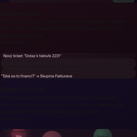
0 min čekání
ODESLÁNO A ZAZNAMENÁNO
05
Automatizace
"Týká se to financí?" je platná podmínka. Pravidla v běžném
jazyce směrují, štítkují a třídí každý nový ticket. Vítězí první
odpovídající pravidlo.
Learn more →
Nový ticket:
"Dotaz k faktuře 2231"
PRAVIDLO 1 · přeskočeno
Doména je @vip-customer.com → Priorita vysoká
PRAVIDLO 2 · vyhodnoceno AI · shoda
"Týká se to financí?" → Skupina Fakturace
06
Mapa přehledů
Tickety seskupené podle témat do vizuální mapy, každý
týden přestavěné. Uvidíte, na co se zákazníci opravdu ptají,
a pak doladíte FAQ, dokumentaci nebo produkt.
Learn more →
Doručení
POSLEDNÍCH 90 DNÍ · 1 204 TICKETŮ
31%