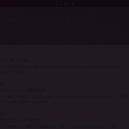
🛒 Shopify
Connect your mailbox
SECURE OAUTH · TWO-WAY SYNC · NO MIGRATION
SMYČKA
Continue with Google
Znalosti, které se zúročují
Continue with Microsoft 365
Z vyřešených ticketů se stávají návrhy do FAQ. Vy je schválíte.
Chatbot a automatické odpovědi odpovídají z tohoto FAQ, a jen
z něj. Každý týden dorazí do vaší schránky méně dotazů.
01
E-mail dorazí
Z každé zprávy se stane ticket, seřazený do vlákna a synchronizovaný
oběma směry.
02
AI navrhne odpověď
Vychází z vašich ticketů, dokumentace a webu. Přečte dokonce i přílohy.
Vy zkontrolujete a odešlete.
03
FAQ se tvoří samo
Z vyřešených ticketů vznikají navržené otázky a odpovědi. Nic se