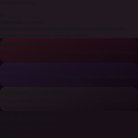
nezveřejní bez vás.
04
Odpovídá si samo
Chatbot a automatické odpovědi odpovídají ze schváleného FAQ.
Označené, zaznamenané, člověk jako záloha.
Žádná migrace
Ponechte si svou schránku i svou adresu. Odpovědi odcházejí z
vaší vlastní domény. Včetně sdílených schránek.
AI, která si nevymýšlí
Odpovědi směřující k zákazníkům pocházejí jen z FAQ, které jste
schválili. Když si není jistá, předá to člověku.
V provozu za pár minut
Připojte schránku a Deskhero naimportuje vaše nedávné e-
maily jako výchozí znalosti. Hotovo.
Vše je součástí
Jedna cena za uživatele. Všechny funkce v každém tarifu.
Sdílený inbox a tickety
→