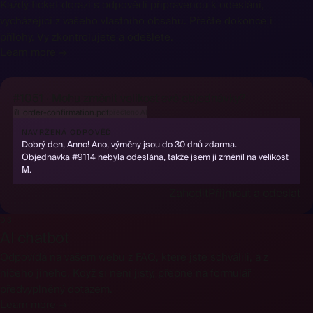
Každý ticket dorazí s odpovědí připravenou k odeslání,
vycházející z vašeho vlastního obsahu. Přečte dokonce i
přílohy. Vy zkontrolujete a odešlete.
Learn more →
#1051 · Mohu změnit velikost své objednávky?
📎
order-confirmation.pdf
NAVRŽENÁ ODPOVĚĎ
Dobrý den, Anno! Ano, výměny jsou do 30 dnů zdarma.
Objednávka #9114 nebyla odeslána, takže jsem ji změnil na velikost
M.
Zahodit
Přijmout a odeslat
03
AI chatbot
Odpovídá na vašem webu z FAQ, které jste schválili, a z
ničeho jiného. Když si není jistý, přepne na formulář
předvyplněný dotazem.
Learn more →