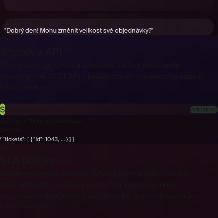
Bonjour ! Puis-je changer la taille de ma commande ?
↓
přeloženo pro váš tým
VÁŠ TÝM VIDÍ
"Dobrý den! Mohu změnit velikost své objednávky?"
08
Shopify a API
Objednávky zákazníka a sledování zásilek hned vedle
ticketu a plné REST API v každém tarifu pro všechno ostatní.
Learn more →
S
Objednávka #9114 · 749 kr
VYŘÍZENO
GET /api/v1/tickets?status=open
200 OK
{ "tickets": [ { "id": 1043, … } ] }
09
SLA politiky
Seřazený seznam pravidel, vyhrává první shoda. Cíle pro
první odpověď a vyřešení se počítají v pracovní době,
pozastaví se, když čekáte na zákazníka, a počítají se naživo.
Learn more →