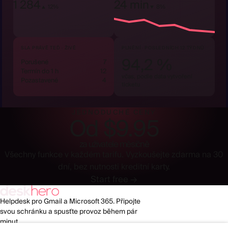
1 284
24 min
▲ 12%
▼ 8%
SLA PRÁVĚ TEĎ · ŽIVĚ
PLNĚNÍ · POSLEDNÍCH 12 TÝDNŮ
94,2 %
Porušené
7
Termín do 1 h
12
včas, podle data vytvoření
Pozastavené
4
ticketu
JEDNODUCHÉ CENY
Od $9.95
za uživatele měsíčně
Všechny funkce v každém tarifu. Vyzkoušejte zdarma na 30
dní, bez nutnosti kreditní karty.
Start free →
Helpdesk pro Gmail a Microsoft 365. Připojte
svou schránku a spusťte provoz během pár
minut.