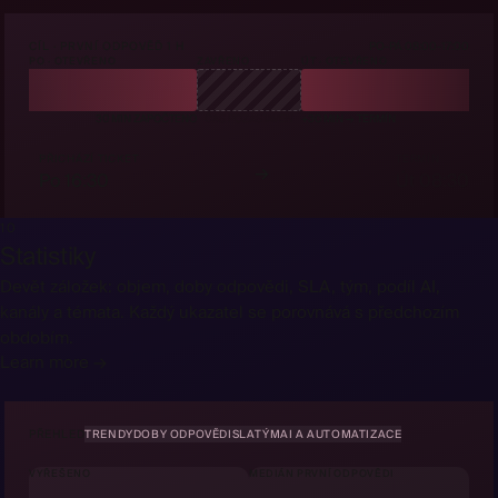
CÍL · PRVNÍ ODPOVĚĎ 1 H
PO-PÁ 08:00-17:00
PO · OTEVŘENO
ZAVŘENO
ÚT · OTEVŘENO
30 MIN ZAPOČTENO
ČAS POZASTAVEN
+30 MIN → TERMÍN
PŘICHÁZÍ TICKET
TERMÍN
→
Po 16:30
Út 08:30
10
Statistiky
Devět záložek: objem, doby odpovědi, SLA, tým, podíl AI,
kanály a témata. Každý ukazatel se porovnává s předchozím
obdobím.
Learn more →
PŘEHLED
TRENDY
DOBY ODPOVĚDI
SLA
TÝM
AI A AUTOMATIZACE
VYŘEŠENO
MEDIÁN PRVNÍ ODPOVĚDI