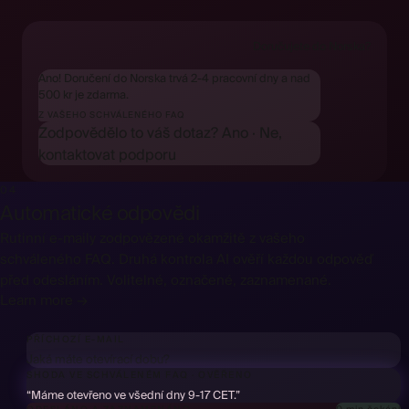
Doručujete do Norska?
Ano! Doručení do Norska trvá 2-4 pracovní dny a nad
500 kr je zdarma.
Z VAŠEHO SCHVÁLENÉHO FAQ
Zodpovědělo to váš dotaz?
Ano
·
Ne,
kontaktovat podporu
04
Automatické odpovědi
Rutinní e-maily zodpovězené okamžitě z vašeho
schváleného FAQ. Druhá kontrola AI ověří každou odpověď
před odesláním. Volitelné, označené, zaznamenané.
Learn more →
PŘÍCHOZÍ E-MAIL
Jaká máte otevírací dobu?
SHODA VE SCHVÁLENÉM FAQ
·
OVĚŘENO
“Máme otevřeno ve všední dny 9-17 CET.”