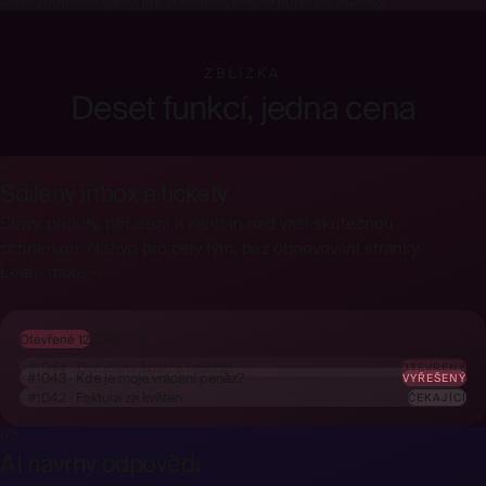
Devět pohledů na to, jak si vedete, bez exportu do tabulky.
ZBLÍZKA
Deset funkcí, jedna cena
01
Sdílený inbox a tickety
Stavy, priority, přiřazení a kanban nad vaší skutečnou
schránkou. Naživo pro celý tým, bez obnovování stránky.
Learn more →
Otevřené 12
Čekající 4
#1044 · Doručena špatná velikost
OTEVŘENÝ
#1043 · Kde je moje vrácení peněz?
VYŘEŠENÝ
#1042 · Faktura za květen
ČEKAJÍCÍ
02
AI návrhy odpovědí