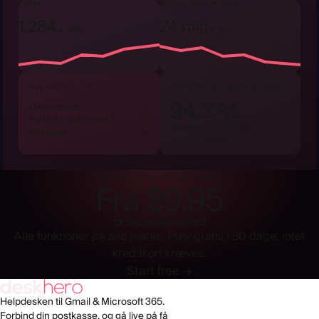
LØSTE
MEDIAN FØRSTE SVAR
1.284
24 min
▲ 12%
▼ 8%
SLA LIGE NU · LIVE
OPFYLDELSE · SIDSTE 12 UGER
94,2 %
Overskredet
7
Forfalder inden for 1 t
12
til tiden, efter ticketets
På pause
4
oprettelsesdato
ENKEL PRISSÆTNING
Fra $9.95
pr. bruger pr. måned
Alle funktioner på alle planer. Prøv gratis i 30 dage, intet
kreditkort kræves.
Start free →
Helpdesken til Gmail & Microsoft 365.
Forbind din postkasse, og gå live på få