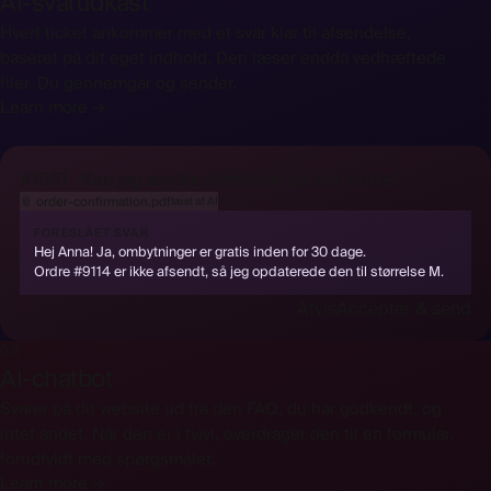
AI-svarudkast
Hvert ticket ankommer med et svar klar til afsendelse,
baseret på dit eget indhold. Den læser endda vedhæftede
filer. Du gennemgår og sender.
Learn more →
#1051 · Kan jeg ændre størrelsen på min ordre?
📎
order-confirmation.pdf
læst af AI
FORESLÅET SVAR
Hej Anna! Ja, ombytninger er gratis inden for 30 dage.
Ordre #9114 er ikke afsendt, så jeg opdaterede den til størrelse M.
Afvis
Acceptér & send
03
AI-chatbot
Svarer på dit website ud fra den FAQ, du har godkendt, og
intet andet. Når den er i tvivl, overdrager den til en formular,
forudfyldt med spørgsmålet.
Learn more →