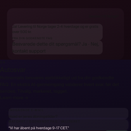
Sender I til Norge?
Ja! Levering til Norge tager 2-4 hverdage og er gratis
over 500 kr.
FRA DIN GODKENDTE FAQ
Besvarede dette dit spørgsmål?
Ja
·
Nej,
kontakt support
04
Autosvar
Rutinemails besvares øjeblikkeligt ud fra din godkendte
FAQ. En ekstra AI-gennemgang validerer hvert svar, før det
sendes. Tilvalg, markeret, logget.
Learn more →
INDGÅENDE E-MAIL
Hvad er jeres åbningstider?
MATCHET I GODKENDT FAQ
·
VALIDERET
“Vi har åbent på hverdage 9-17 CET.”