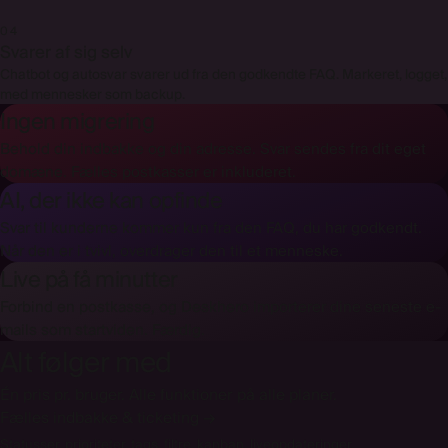
04
Svarer af sig selv
Chatbot og autosvar svarer ud fra den godkendte FAQ. Markeret, logget,
med mennesker som backup.
Ingen migrering
Behold din indbakke og din adresse. Svar sendes fra dit eget
domæne. Fælles postkasser er inkluderet.
AI, der ikke kan opfinde
Svar til kunderne kommer kun fra den FAQ, du har godkendt.
Når den er i tvivl, overdrager den til et menneske.
Live på få minutter
Forbind en postkasse, og Deskhero importerer dine seneste e-
mails som startviden. Færdig.
Alt følger med
Én pris pr. bruger. Alle funktioner på alle planer.
Fælles indbakke & ticketing
→
Statusser, prioriteter, tags, filtre, kanban, liveopdateringer.