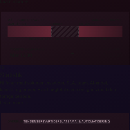
Learn more →
MÅL · FØRSTE SVAR 1 T
MAN-FRE 08:00-17:00
MAN · ÅBENT
LUKKET
TIR · ÅBENT
30 MIN TALT MED
URET PÅ PAUSE
+30 MIN → FORFALDER
TICKETET KOMMER IND
FORFALDER
→
Man 16:30
Tir 08:30
10
Statistik
Ni faner med volumen, svartider, SLA, team, AI-andel,
kanaler og emner. Hvert nøgletal sammenlignes med den
forrige periode.
Learn more →
OVERBLIK
TENDENSER
SVARTIDER
SLA
TEAM
AI & AUTOMATISERING