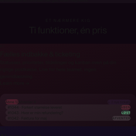
Ni visninger af, hvordan det går, uden regneark.
ET NÆRMERE KIG
Ti funktioner, én pris
01
Fælles indbakke & ticketing
Statusser, prioriteter, tildelinger og kanban oven på din
rigtige postkasse. Live for hele teamet, ingen
genindlæsning.
Learn more →
Åbne 12
Afventer 4
#1044 · Forkert størrelse leveret
ÅBEN
#1043 · Hvor er min refundering?
LØST
#1042 · Faktura for maj
AFVENTER
02