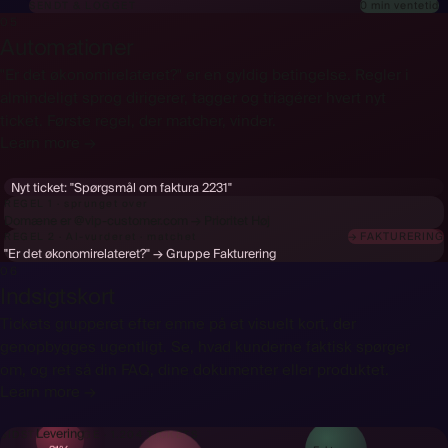
0 min ventetid
SENDT & LOGGET
05
Automationer
"Er det økonomirelateret?" er en gyldig betingelse. Regler i
almindeligt sprog dirigerer, tagger og triagérer hvert nyt
ticket. Første regel, der matcher, vinder.
Learn more →
Nyt ticket:
"Spørgsmål om faktura 2231"
REGEL 1 · sprunget over
Domæne er @vip-customer.com → Prioritet Høj
REGEL 2 · AI-vurderet · matchet
"Er det økonomirelateret?" → Gruppe Fakturering
06
Indsigtskort
Tickets grupperet efter emne på et visuelt kort, der
genopbygges ugentligt. Se, hvad kunderne faktisk spørger
om, og ret så din FAQ, dine dokumenter eller produktet.
Learn more →
Levering
SIDSTE 90 DAGE · 1.204 TICKETS