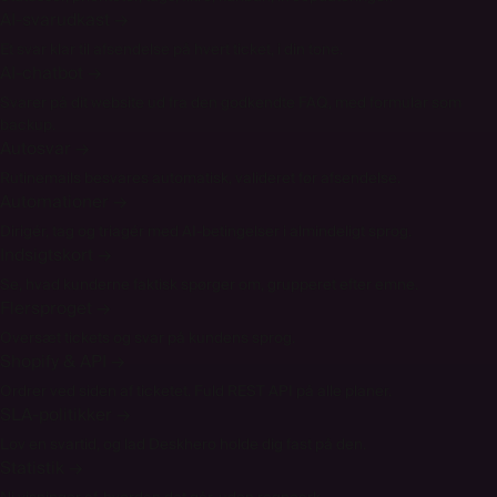
AI-svarudkast
→
Et svar klar til afsendelse på hvert ticket, i din tone.
AI-chatbot
→
Svarer på dit website ud fra den godkendte FAQ, med formular som
backup.
Autosvar
→
Rutinemails besvares automatisk, valideret før afsendelse.
Automationer
→
Dirigér, tag og triagér med AI-betingelser i almindeligt sprog.
Indsigtskort
→
Se, hvad kunderne faktisk spørger om, grupperet efter emne.
Flersproget
→
Oversæt tickets og svar på kundens sprog.
Shopify & API
→
Ordrer ved siden af ticketet. Fuld REST API på alle planer.
SLA-politikker
→
Lov en svartid, og lad Deskhero holde dig fast på den.
Statistik
→