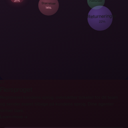
31%
Fakturaer
Størrelser
14%
Returneringer
22%
07
Flersproget
Registrerer kundens sprog, oversætter ticketet for dit team
og sender svaret tilbage på kundens sprog. Dine agenter
skriver bare.
Hej! Kan jag byta storlek på min beställning?
Learn more →
🇸🇪
Svensk
registreret
Hallo! Kann ich die Größe meiner Bestellung ändern?
🇩🇪
Tysk
registreret