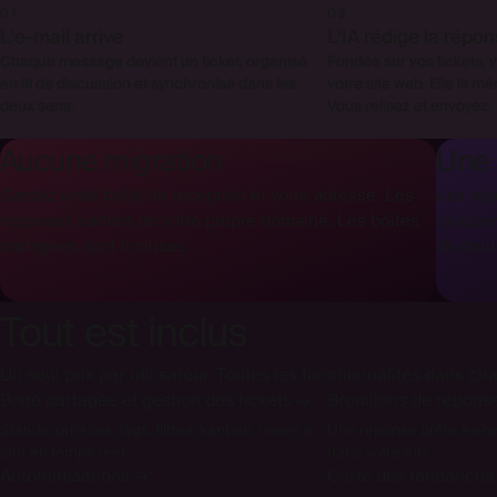
01
02
L'e-mail arrive
L'IA rédige la répo
Chaque message devient un ticket, organisé
Fondée sur vos tickets, 
en fil de discussion et synchronisé dans les
votre site web. Elle lit m
deux sens.
Vous relisez et envoyez.
Aucune migration
Une 
Gardez votre boîte de réception et votre adresse. Les
Les rép
réponses partent de votre propre domaine. Les boîtes
uniquem
partagées sont incluses.
de dout
Tout est inclus
Un seul prix par utilisateur. Toutes les fonctionnalités dans cha
Boîte partagée et gestion des tickets
→
Brouillons de réponse
Statuts, priorités, tags, filtres, kanban, mises à
Une réponse prête à env
jour en temps réel.
dans votre ton.
Automatisations
→
Carte des tendances