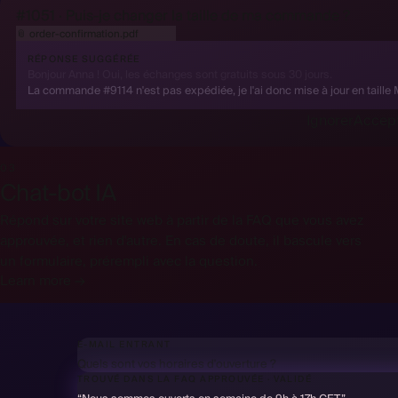
#1051 · Puis-je changer la taille de ma commande ?
📎
order-confirmation.pdf
lu par l'IA
RÉPONSE SUGGÉRÉE
Bonjour Anna ! Oui, les échanges sont gratuits sous 30 jours.
La commande #9114 n'est pas expédiée, je l'ai donc mise à jour en taille 
Ignorer
Accept
03
Chat-bot IA
Répond sur votre site web à partir de la FAQ que vous avez
approuvée, et rien d'autre. En cas de doute, il bascule vers
un formulaire, prérempli avec la question.
Learn more →
E-MAIL ENTRANT
Quels sont vos horaires d'ouverture ?
TROUVÉ DANS LA FAQ APPROUVÉE
·
VALIDÉ
✓