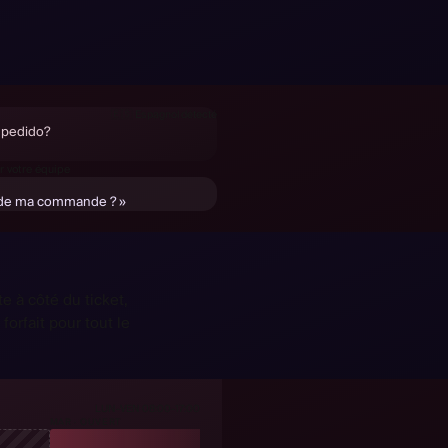
tällning?
🇸🇪
Suédois
détecté
Bestellung ändern?
🇩🇪
Allemand
détecté
🇪🇸
Espagnol
détecté
i pedido?
🇫🇷
Français
détecté
e de ma commande ?
r votre équipe
le de ma commande ? »
e à côté du ticket,
orfait pour tout le
LUN-VEN 08:00-17:00
MAR · OUVERT