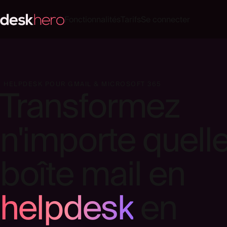
Fonctionnalités
Tarifs
Se connecter
HELPDESK POUR GMAIL & MICROSOFT 365
Transformez
n'importe quell
boîte mail en
helpdesk
en