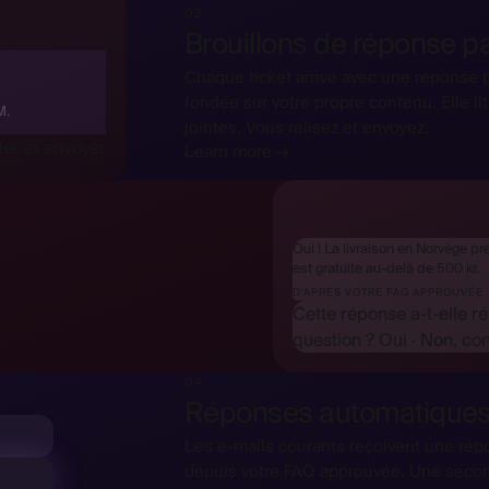
02
Brouillons de réponse par
Chaque ticket arrive avec une réponse p
fondée sur votre propre contenu. Elle l
M.
jointes. Vous relisez et envoyez.
er et envoyer
Learn more →
Oui ! La livraison en Norvège pr
est gratuite au-delà de 500 kr.
D'APRÈS VOTRE FAQ APPROUVÉE
Cette réponse a-t-elle r
question ?
Oui
·
Non, con
04
Réponses automatique
Les e-mails courants reçoivent une rép
depuis votre FAQ approuvée. Une secon