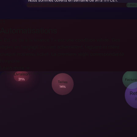
“Nous sommes ouverts en semaine de 9h à 17h CET.”
0 min 
ENVOYÉ ET JOURNALISÉ
05
Automatisations
« Est-ce lié à la finance ? » est une condition valide. Des
règles en langage courant acheminent, taguent et trient
chaque nouveau ticket. La première règle correspondante
l'emporte.
Learn more →
Livraison
90 DERNIERS JOURS · 1 204 TICKETS
31%
Tailles
Facture
14%
Ret