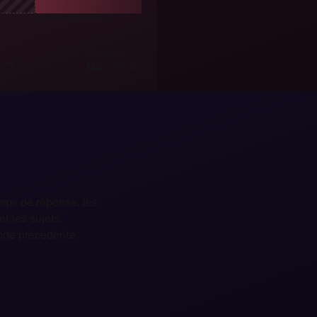
EUR EN
+30 MIN → ÉCHÉANCE
USE
ÉCHÉANCE
→
Mar 08:30
emps de réponse, les
et les sujets.
iode précédente.