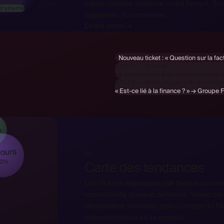
valide chaque réponse avant l'envoi. Sur
d'attente
signalées, journalisées.
Learn more →
Nouveau ticket :
« Question sur la fac
RÈGLE 1 · ignorée
Le domaine est @vip-customer.com → P
RÈGLE 2 · évaluée par l'IA · corres
« Est-ce lié à la finance ? » → Groupe 
s
ours
06
22%
Carte des tendances
Les tickets regroupés par thème sur une
reconstruite chaque semaine. Voyez ce 
demandent vraiment, puis corrigez la FA
documentation ou le produit.