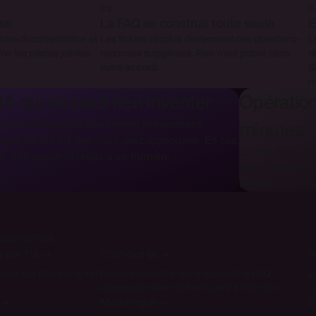
03
0
nse
La FAQ se construit toute seule
E
votre documentation et
Les tickets résolus deviennent des questions-
L
ême les pièces jointes.
réponses suggérées. Rien n'est publié sans
r
votre accord.
S
r
IA qui ne peut rien inventer
Opératio
onses adressées aux clients proviennent
minutes
ent de la FAQ que vous avez approuvée. En cas
Connectez une 
e, elle passe le relais à un humain.
mails récents 
départ. C'est to
que forfait.
 par l'IA
→
Chat-bot IA
→
R
oyer sur chaque ticket,
Répond sur votre site à partir de la FAQ
L
approuvée, avec le formulaire en secours.
a
→
Multilingue
→
S