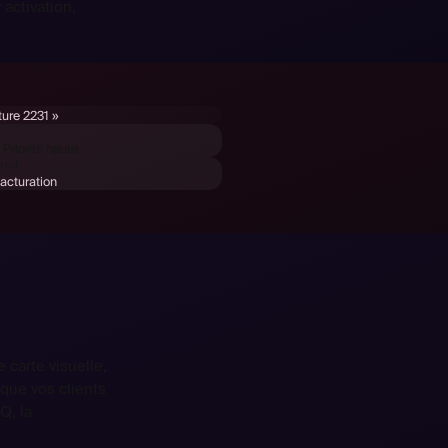
 activation,
ture 2231 »
riorité haute
pond
Facturation
 carte visuelle,
que vos clients
Q, la