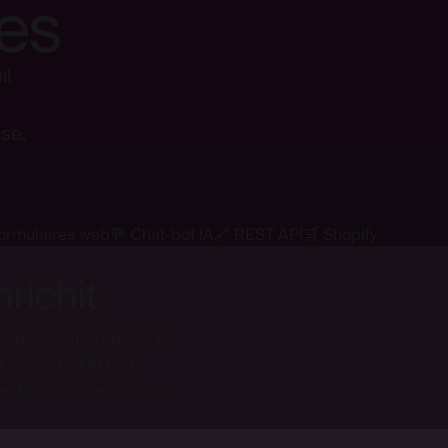
es
Continue with Google
il
sse,
ormulaires web
💬 Chat-bot IA
🔗 REST API
🛒 Shopify
richit
Vous les approuvez. Le
 de cette FAQ, et
stions arrivent dans