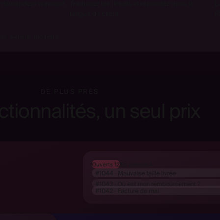
s demandent vraiment,
Traduisez les tickets et répondez dans la
L
langue du client.
R
ats, sans le moindre
DE PLUS PRÈS
ctionnalités, un seul prix
Ouverts 12
En attente 4
#1044 · Mauvaise taille livrée
#1043 · Où est mon remboursement ?
#1042 · Facture de mai