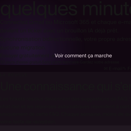
quelques minut
Connectez Gmail ou Microsoft 365 et chaque e-ma
devient un ticket avec un brouillon IA déjà prêt.
Synchronisation bidirectionnelle, votre propre adre
aucune migration.
Essayer gratuitement →
Voir comment ça marche
30 jours d'essai gratuit
·
Sans carte bancaire
·
Gardez votre adresse
✉ E-mail
✎ F
LA BOUCLE
Une connaissance qui s'en
Les tickets résolus deviennent des suggestions de FAQ. 
chat-bot et les réponses automatiques répondent à partir
uniquement de cette FAQ. Chaque semaine, moins de que
votre boîte de réception.