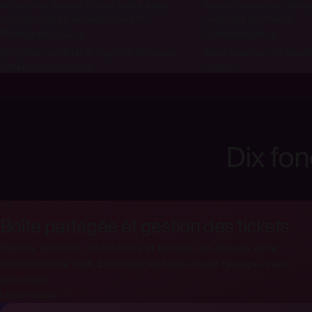
Acheminez, taguez et triez grâce à des
Voyez ce que vos client
conditions IA en langage courant.
regroupé par thème.
Politiques SLA
→
Statistiques
→
Promettez un délai de réponse et laissez
Neuf vues sur vos résult
Deskhero vous y tenir.
export.
Dix fon
01
Boîte partagée et gestion des tickets
Statuts, priorités, attributions et kanban par-dessus votre
véritable boîte mail. En temps réel pour toute l'équipe, sans
actualiser.
Learn more →