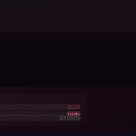
es commandes à côté du ticket. Une API
EST complète dans chaque forfait.
OUVERT
RÉSOLU
EN ATTENTE