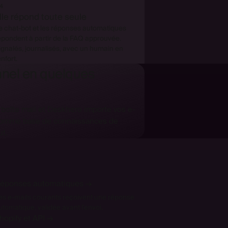
4
lle répond toute seule
e chat-bot et les réponses automatiques
épondent à partir de la FAQ approuvée.
ignalés, journalisés, avec un humain en
enfort.
nnel en quelques
boîte mail et Deskhero importe vos e-
comme base de connaissances de
ut.
éponses automatiques
→
es e-mails courants reçoivent une réponse
utomatique, validée avant l'envoi.
hopify et API
→