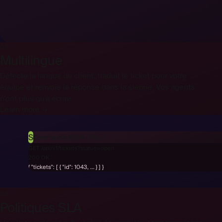
07
Multilingue
Détecte la langue du client, traduit le ticket pour votre
équipe et renvoie la réponse dans la sienne. Vos agents
n'ont plus qu'à écrire.
Learn more →
S
Commande #9114 · 749 kr
GET /api/v1/tickets?status=open
{ "tickets": [ { "id": 1043, … } ] }
09
Politiques SLA