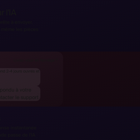
 l'IA
rête à envoyer,
it même les pièces
Livrez-vous en Norvège ?
end 2-4 jours ouvrés et
épondu à votre
tacter le support
s
onse instantanée
de passe de l'IA