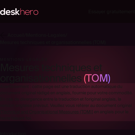
Essayer gratuitement
Accueil
/
Mentions-Legales
/
Mesures techniques et organisationnelles (TOM)
MENTIONS-LEGALES
Mesures techniques et
organisationnelles
(TOM)
Avertissement : cette page est une traduction automatique du
document original rédigé en anglais, fournie pour votre commodité.
En cas de divergence entre la traduction et l'original anglais, la
version anglaise prévaut. Veuillez vous référer au document original
[
Technical and Organisational Measures (TOM)
]
en anglais pour le
texte faisant foi.
Introduction