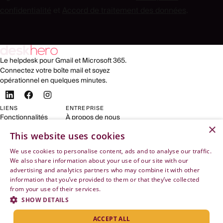
confidentialité
et
Accord de traitement des données
.
Le helpdesk pour Gmail et Microsoft 365.
Connectez votre boîte mail et soyez
opérationnel en quelques minutes.
LIENS
ENTREPRISE
Fonctionnalités
À propos de nous
×
Pour Shopify
Contact
This website uses cookies
Tarifs
Mentions légales
Se connecter
Opt-out
We use cookies to personalise content, ads and to analyse our traffic.
Essayer gratuitement
Docs API
We also share information about your use of our site with our
Articles
Modifier les paramètres de cookies
advertising and analytics partners who may combine it with other
AIDE
information that you’ve provided to them or that they’ve collected
Configurer Deskhero
from your use of their services.
Privacy Policy
Connecter Microsoft 365
SHOW DETAILS
Connecter Google Workspace
ACCEPT ALL