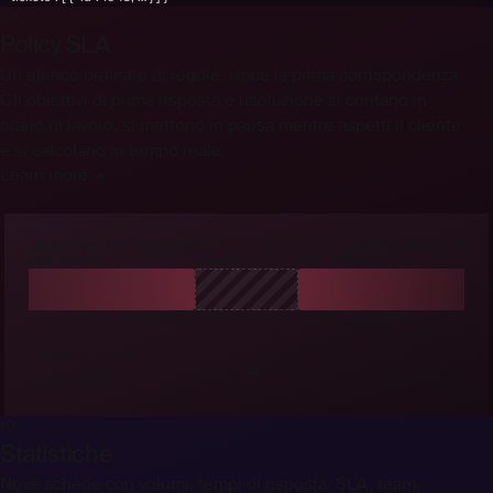
09
Policy SLA
Un elenco ordinato di regole, vince la prima corrispondenza.
Gli obiettivi di prima risposta e risoluzione si contano in
orario di lavoro, si mettono in pausa mentre aspetti il cliente
e si calcolano in tempo reale.
Learn more →
OBIETTIVO · PRIMA RISPOSTA 1 H
LUN-VEN 08:00-17:00
LUN · APERTO
CHIUSO
MAR · APERTO
30 MIN CONTATI
TIMER IN PAUSA
+30 MIN → SCADENZA
ARRIVA IL TICKET
SCADENZA
→
Lun 16:30
Mar 08:30
10
Statistiche
Nove schede con volumi, tempi di risposta, SLA, team,