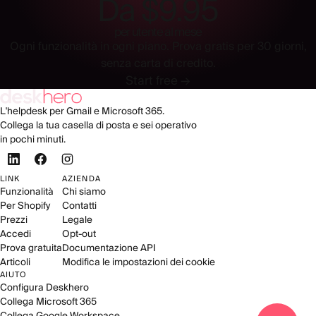
Da $9.95
per utente al mese
Ogni funzionalità in ogni piano. Prova gratis per 30 giorni,
senza carta di credito.
Start free →
L'helpdesk per Gmail e Microsoft 365.
Collega la tua casella di posta e sei operativo
in pochi minuti.
LINK
AZIENDA
Funzionalità
Chi siamo
Per Shopify
Contatti
Prezzi
Legale
Accedi
Opt-out
Prova gratuita
Documentazione API
Articoli
Modifica le impostazioni dei cookie
AIUTO
Configura Deskhero
Collega Microsoft 365
Collega Google Workspace