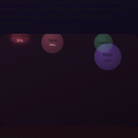
I ticket raggruppati per argomento in una mappa visuale,
ricostruita ogni settimana. Scopri cosa chiedono davvero i
clienti, poi correggi le FAQ, i documenti o il prodotto.
Learn more →
Consegna
ULTIMI 90 GIORNI · 1.204 TICKET
31%
Taglie
Fatture
14%
Resi
22%
07
Multilingue