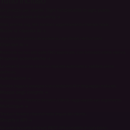
Tutto incluso
Un prezzo per utente. Ogni funzionalità in ogni piano.
Inbox condivisa e ticketing
→
Stati, priorità, tag, filtri, kanban, aggiornamenti in tempo reale.
Bozze di risposta AI
→
Una risposta pronta da inviare su ogni ticket, nel tuo tono.
Chat-bot AI
→
Risponde sul tuo sito dalle FAQ approvate, con il modulo come riserva.
Risposte automatiche
→
Le email di routine ricevono risposta automatica, validata prima
dell'invio.
Automazioni
→
Smista, tagga e assegna con condizioni AI in linguaggio naturale.
Mappa degli insights
→
Scopri cosa chiedono davvero i clienti, raggruppato per argomento.
Multilingue
→
Traduci i ticket e rispondi nella lingua del cliente.
Shopify e API
→
Gli ordini accanto al ticket. REST API completa in ogni piano.