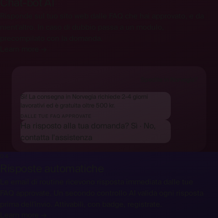
Chat-bot AI
Risponde sul tuo sito web dalle FAQ che hai approvato, e da
nient'altro. In caso di dubbio passa a un modulo,
precompilato con la domanda.
Learn more →
Spedite in Norvegia?
Sì! La consegna in Norvegia richiede 2-4 giorni
lavorativi ed è gratuita oltre 500 kr.
DALLE TUE FAQ APPROVATE
Ha risposto alla tua domanda?
Sì
·
No,
contatta l'assistenza
04
Risposte automatiche
Le email di routine ricevono risposta immediata dalle tue
FAQ approvate. Un secondo controllo AI valida ogni risposta
prima dell'invio. Attivabili, con badge, registrate.
Learn more →