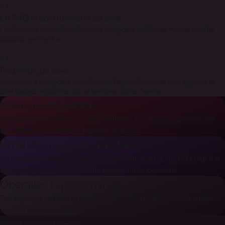
03
Le FAQ si costruiscono da sole
I ticket risolti diventano domande e risposte suggerite. Niente diventa
pubblico senza di te.
04
Risponde da solo
Il chat-bot e le risposte automatiche rispondono dalle FAQ approvate.
Con badge, registrate, con le persone come riserva.
Nessuna migrazione
Mantieni la tua inbox e il tuo indirizzo. Le risposte partono dal
tuo dominio. Caselle condivise incluse.
Un'AI che non può inventare
Le risposte rivolte ai clienti provengono solo dalle FAQ che hai
approvato. In caso di dubbio, passa a una persona.
Operativo in pochi minuti
Collega una casella di posta e Deskhero importa le tue email
recenti come conoscenza iniziale. Fatto.