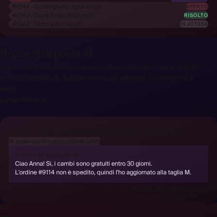
#1044 · Consegnata taglia errata
APERTO
#1043 · Dov'è il mio rimborso?
RISOLTO
#1042 · Fattura di maggio
IN ATTESA
02
Bozze di risposta AI
Ogni ticket arriva con una risposta pronta da inviare, basata
sui tuoi contenuti. Legge anche gli allegati. Tu revisioni e
invii.
Learn more →
#1051 · Posso cambiare la taglia del mio ordine?
📎
order-confirmation.pdf
letto dall'AI
RISPOSTA SUGGERITA
Ciao Anna! Sì, i cambi sono gratuiti entro 30 giorni.
L'ordine #9114 non è spedito, quindi l'ho aggiornato alla taglia M.
Scarta
Accetta e invia
03