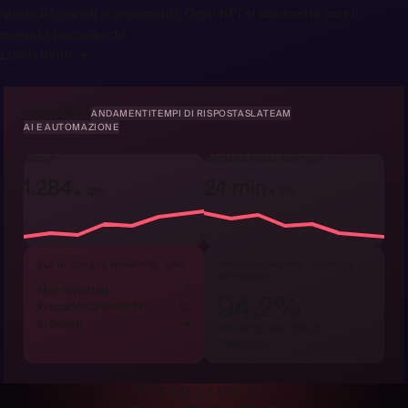
quota AI, canali e argomenti. Ogni KPI si confronta con il
periodo precedente.
Learn more →
PANORAMICA
ANDAMENTI
TEMPI DI RISPOSTA
SLA
TEAM
AI E AUTOMAZIONE
RISOLTI
MEDIANA PRIMA RISPOSTA
1.284
24 min
▲ 12%
▼ 8%
SLA IN QUESTO MOMENTO · LIVE
RAGGIUNGIMENTO · ULTIME 12
SETTIMANE
Non rispettati
7
94,2%
In scadenza entro 1 h
12
In pausa
4
nei tempi, per data di
creazione
PREZZI SEMPLICI