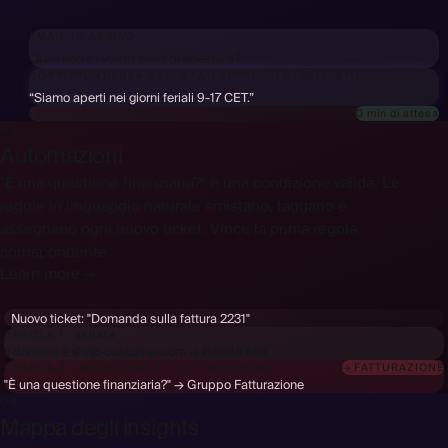
EMAIL IN ARRIVO
Quali sono i vostri orari di apertura?
CORRISPONDENZA NELLE FAQ APPROVATE
·
VALIDATO
“Siamo aperti nei giorni feriali 9-17 CET.”
0 min di attesa
INVIATO E REGISTRATO
05
Automazioni
"È una questione finanziaria?" è una condizione valida. Le
regole in linguaggio naturale smistano, taggano e
assegnano ogni nuovo ticket. Vince la prima regola
corrispondente.
Learn more →
Nuovo ticket:
"Domanda sulla fattura 2231"
REGOLA 1 · saltata
Il dominio è @vip-customer.com → Priorità Alta
→ FATTURAZIONE
REGOLA 2 · valutata dall'AI · corrispondenza
"È una questione finanziaria?" → Gruppo Fatturazione
06
Mappa degli insights