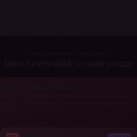
Policy SLA
→
Prometti un tempo di risposta e lascia che Deskhero te lo faccia
rispettare.
Statistiche
→
Nove viste sui tuoi risultati, senza esportare nulla.
UNO SGUARDO PIÙ DA VICINO
Dieci funzionalità, un solo prezzo
01
Inbox condivisa e ticketing
Stati, priorità, assegnatari e kanban sopra la tua vera casella
di posta. In tempo reale per tutto il team, senza aggiornare
la pagina.
Learn more →
Aperti 12
In attesa 4
↓ 2 nuovi ticket