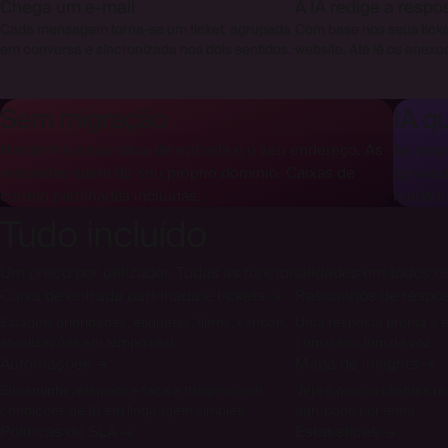
Chega um e-mail
A IA redige a respo
Cada mensagem torna-se um ticket, agrupada
Com base nos seus tick
em conversa e sincronizada nos dois sentidos.
website. Até lê os anexo
Sem migração
IA q
Mantenha a sua caixa de entrada e o seu endereço. As
As resp
respostas saem do seu próprio domínio. Caixas de
aprovou
correio partilhadas incluídas.
humano
Tudo incluído
Um preço por utilizador. Todas as funcionalidades em todos o
Caixa de entrada partilhada e tickets
→
Rascunhos de respos
Estados, prioridades, etiquetas, filtros, kanban,
Uma resposta pronta a e
atualizações em tempo real.
com o seu tom de voz.
Automações
→
Mapa de insights
→
Encaminhe, etiquete e faça a triagem com
Veja o que os clientes 
condições de IA em linguagem simples.
agrupado por tema.
Políticas de SLA
→
Estatísticas
→