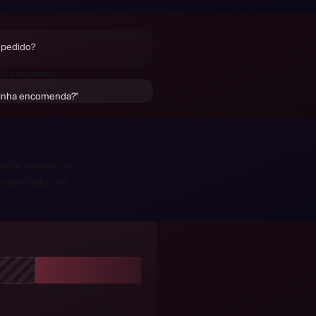
🇸🇪
Sueco
detetado
Bestellung ändern?
🇩🇪
Alemão
detetado
🇪🇸
Espanhol
detetado
i pedido?
🇫🇷
Francês
detetado
e de ma commande ?
ra a sua equipa
minha encomenda?"
iente mesmo ao
ta em todos os
SEG-SEX 08:00-17:00
O
TER · ABERTO
 EM PAUSA
+30 MIN → VENCE
VENCE