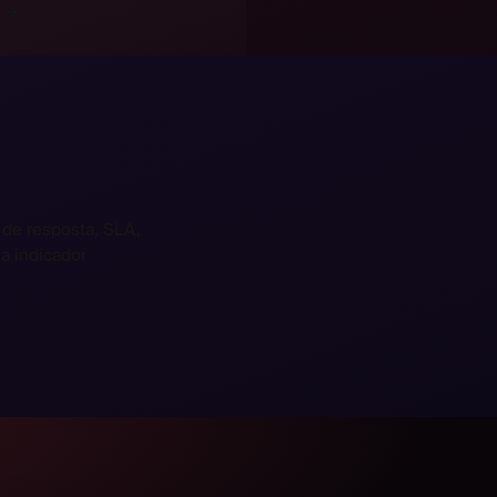
→
Ter 08:30
de resposta, SLA,
a indicador