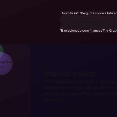
Novo ticket:
"Pergunta sobre a fatura
REGRA 1 · ignorada
O domínio é @vip-customer.com → Pri
REGRA 2 · avaliada por IA · corres
"É relacionado com finanças?" → Grup
s
luções
06
22%
Mapa de insights
Tickets agrupados por tema num mapa v
semanalmente. Veja o que os clientes 
perguntam e corrija a FAQ, a documenta
Learn more →
Hej! Kan jag byta storlek på min bes