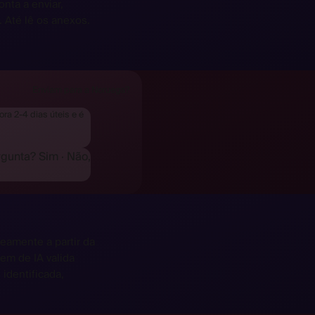
nta a enviar,
 Até lê os anexos.
Enviam para a Noruega?
ra 2-4 dias úteis e é
rgunta?
Sim
·
Não,
eamente a partir da
m de IA valida
 identificada,