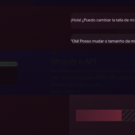
Hallo! Kann ich die Größe meiner 
O CLIENTE ESCREVE
¡Hola! ¿Puedo cambiar la talla de m
Bonjour ! Puis-je changer la taill
↓
traduzido pa
A SUA EQUIPA VÊ
"Olá! Posso mudar o tamanho da 
08
Shopify e API
OCESSADA
As encomendas e o rastreamento do cl
lado do ticket, e uma REST API comple
planos para tudo o resto.
Learn more →
META · 1.ª RESPOSTA 1 H
SEG · ABERTO
FECHAD
30 MIN CONTADOS
RELÓGIO
CHEGA O TICKET