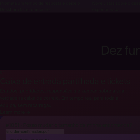
Prometa um tempo de resposta e deixe o
Nove vistas sobre o de
Deskhero fazer cumpri-lo.
exportar nada.
Dez fu
01
Caixa de entrada partilhada e tickets
Estados, prioridades, responsáveis e kanban sobre a sua
verdadeira caixa de correio. Em tempo real para toda a
equipa, sem recarregar.
Learn more →
#1051 · Posso mudar o tamanho da minha encomenda?
📎
order-confirmation.pdf
lido pela IA