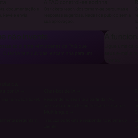
sta
A FAQ constrói-se sozinha
R
ets, documentação e
Os tickets resolvidos tornam-se perguntas e
O
s. Revê e envia.
respostas sugeridas. Nada fica público sem a
r
sua aprovação.
I
r
ue não inventa
A funcio
ostas ao cliente vêm apenas da FAQ que
Ligue uma caix
. Quando tem dúvidas, encaminha para um
seus e-mails r
.
Pronto.
s planos.
ta por IA
→
Chat-bot de IA
→
R
nviar em cada ticket,
Responde no seu site a partir da FAQ
E
aprovada, com o formulário como recurso.
a
Multilíngue
→
S
realmente perguntam,
Traduza os tickets e responda no idioma do
E
cliente.
c