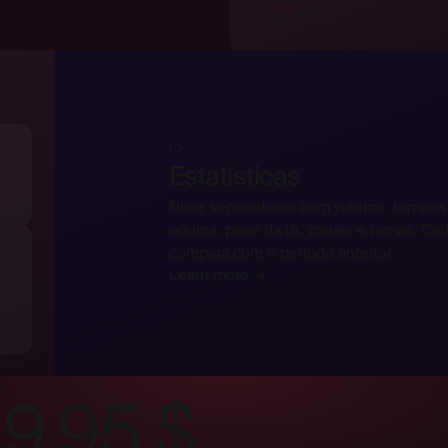
Seg 16:30
10
Estatísticas
Nove separadores com volume, tempos 
equipa, peso da IA, canais e temas. Cad
compara com o período anterior.
Learn more →
o
S
 9,95 $