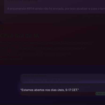
RESPOSTA SUGERIDA
Olá Anna! Sim, as trocas são gratuitas em 30 dias.
A encomenda #9114 ainda não foi enviada, por isso atualizei-a para o ta
Dispensar
Ac
03
Chat-bot de IA
Responde no seu website a partir da FAQ que aprovou, e
nada mais. Quando tem dúvidas, encaminha para um
formulário, pré-preenchido com a pergunta.
Learn more →
E-MAIL RECEBIDO
Qual é o vosso horário de funcionamento?
CORRESPONDÊNCIA NA FAQ APROVADA
·
VALIDADO
✓
“Estamos abertos nos dias úteis, 9-17 CET.”
0 min 
ENVIADO E REGISTADO