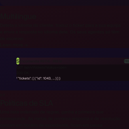
07
Multilíngue
Deteta o idioma do cliente, traduz o ticket para a sua equipa
e envia a resposta no idioma dele. Os seus agentes só têm
de escrever.
Learn more →
S
Encomenda #9114 · 749 kr
PR
GET /api/v1/tickets?status=open
09
Políticas de SLA
Uma lista ordenada de regras, ganha a primeira que
corresponde. As metas de primeira resposta e de resolução
contam em horário de expediente, ficam em pausa