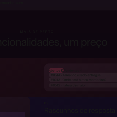
sempenho, sem
MAIS DE PERTO
ncionalidades, um preço
Abertos 12
Pendentes 4
#1044 · Tamanho errado entregue
#1043 · Onde está o meu reembolso?
#1042 · Fatura de maio
02
Rascunhos de resposta 