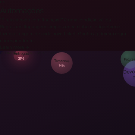
05
Automações
"É relacionado com finanças?" é uma condição válida.
Regras em linguagem simples encaminham, etiquetam e
fazem a triagem de cada novo ticket. Ganha a primeira regra
correspondente.
Learn more →
Entregas
ÚLTIMOS 90 DIAS · 1.204 TICKETS
31%
Tamanhos
Fatura
14%
Devo