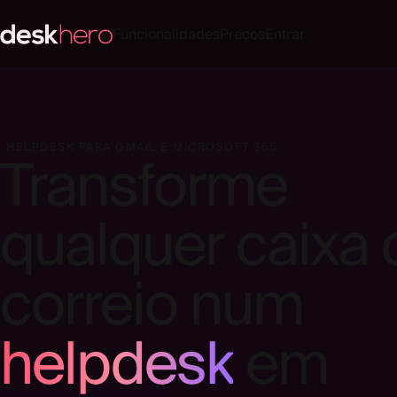
Funcionalidades
Preços
Entrar
HELPDESK PARA GMAIL E MICROSOFT 365
Transforme
qualquer caixa 
correio num
helpdesk
em