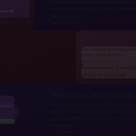
Cada ticket chega com uma resposta pro
fundamentada no seu próprio conteúdo.
manho M.
Revê e envia.
eitar e enviar
Learn more →
Sim! A entrega na Noruega demo
gratuita acima de 500 kr.
DA SUA FAQ APROVADA
Isto respondeu à sua pe
contactar o suporte
04
Respostas automáticas
E-mails de rotina respondidos instantan
FAQ que aprovou. Uma segunda passage
cada resposta antes do envio. Opcional,
de espera
registada.
Learn more →