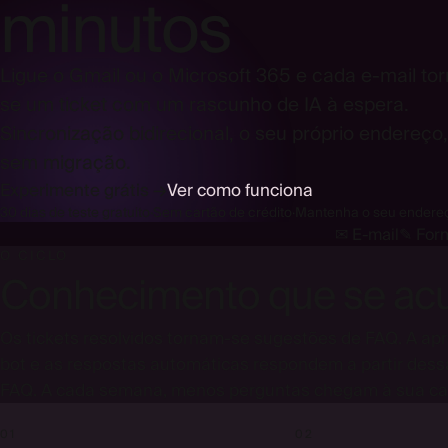
minutos
Ligue o Gmail ou o Microsoft 365 e cada e-mail to
se um ticket com um rascunho de IA à espera.
Sincronização bidirecional, o seu próprio endereço,
sem migração.
Experimente grátis →
Ver como funciona
30 dias de teste gratuito
·
Sem cartão de crédito
·
Mantenha o seu endere
✉ E-mail
✎ Form
O CICLO
Conhecimento que se ac
Os tickets resolvidos tornam-se sugestões de FAQ. A apr
bot e as respostas automáticas respondem a partir des
FAQ. A cada semana, menos perguntas chegam à sua cai
01
02