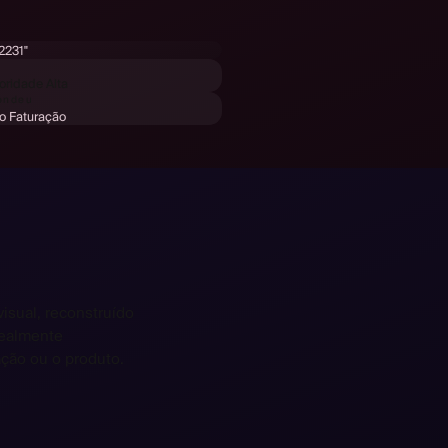
 2231"
oridade Alta
pondeu
o Faturação
isual, reconstruído
realmente
ção ou o produto.
tällning?