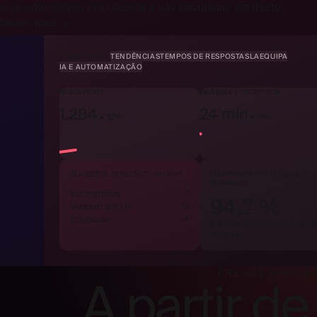
enquanto espera pelo cliente e são calculadas em direto.
Learn more →
VISÃO GERAL
TENDÊNCIAS
TEMPOS DE RESPOSTA
SLA
EQUIPA
IA E AUTOMATIZAÇÃO
RESOLVIDOS
MEDIANA 1.ª RESPOSTA
1.284
24 min
▲ 12%
▼ 8%
SLA NESTE MOMENTO · AO VIVO
CUMPRIMENTO · ÚLTIMAS 12
SEMANAS
Incumpridos
7
94,2 %
Vencem em 1 h
12
Em pausa
4
a tempo, por data de criaçã
do ticket
PREÇOS SIMPLE
A partir de