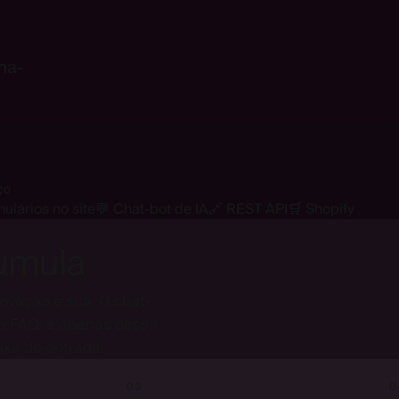
Continue with Google
rna-
ço
ulários no site
💬 Chat-bot de IA
🔗 REST API
🛒 Shopify
umula
ovação é sua. O chat-
sa FAQ, e apenas dessa
xa de entrada.
03
0