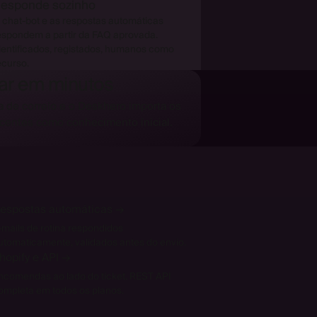
esponde sozinho
 chat-bot e as respostas automáticas
espondem a partir da FAQ aprovada.
dentificados, registados, humanos como
ecurso.
nar em minutos
a de correio e o Deskhero importa os
ecentes como conhecimento inicial.
espostas automáticas
→
-mails de rotina respondidos
utomaticamente, validados antes do envio.
hopify e API
→
ncomendas ao lado do ticket. REST API
ompleta em todos os planos.